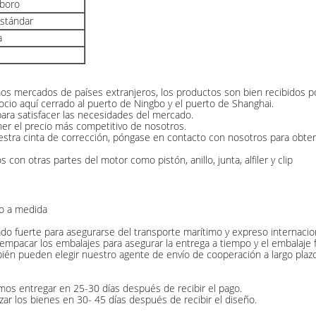
 boro
estándar
a
 mercados de países extranjeros, los productos son bien recibidos por
io aquí cerrado al puerto de Ningbo y el puerto de Shanghai.
ra satisfacer las necesidades del mercado.
ner el precio más competitivo de nosotros.
ra cinta de corrección, póngase en contacto con nosotros para obtener
con otras partes del motor como pistón, anillo, junta, alfiler y clip
 o a medida
 fuerte para asegurarse del transporte marítimo y expreso internaciona
empacar los embalajes para asegurar la entrega a tiempo y el embalaje f
bién pueden elegir nuestro agente de envío de cooperación a largo plazo
mos entregar en 25-30 días después de recibir el pago.
ar los bienes en 30- 45 días después de recibir el diseño.