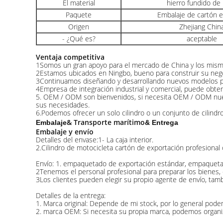
El material
hierro fundido de
Paquete
Embalaje de cartón 
Origen
Zhejiang Chin
- ¿Qué es?
aceptable
Ventaja competitiva
1Somos un gran apoyo para el mercado de China y los mismos
2Estamos ubicados en Ningbo, bueno para construir su negoc
3Continuamos diseñando y desarrollando nuevos modelos pa
4Empresa de integración industrial y comercial, puede obte
5. OEM / ODM son bienvenidos, si necesita OEM / ODM nuest
sus necesidades.
6.Podemos ofrecer un solo cilindro o un conjunto de cilindros 
& Transporte marítimo
Embalaje
& Entrega
Embalaje y envío
Detalles del envase:1- La caja interior.
2.Cilindro de motocicleta cartón de exportación profesional
Envío: 1. empaquetado de exportación estándar, empaquetado
2Tenemos el personal profesional para preparar los bienes, 
3Los clientes pueden elegir su propio agente de envío, tam
Detalles de la entrega:
1. Marca original: Depende de mi stock, por lo general pode
2. marca OEM: Si necesita su propia marca, podemos organiz