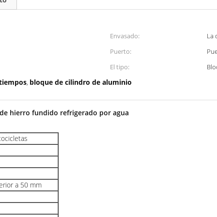
Envasado:
La 
Puerto:
Pue
El tipo:
Blo
 tiempos
bloque de cilindro de aluminio
,
 de hierro fundido refrigerado por agua
tocicletas
perior a 50 mm