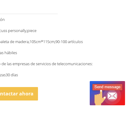
ión
scuss personally;piece
paleta de madera;105cm*115cm;90-100 artículos
ías hábiles
o de las empresas de servicios de telecomunicaciones:
zas30 días
ntactar ahora