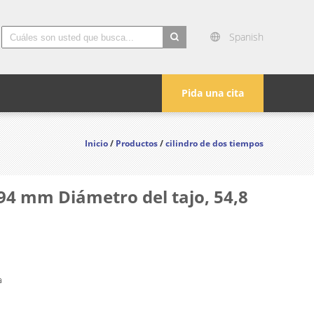
Spanish
search
Pida una cita
Inicio
/
Productos
/
cilindro de dos tiempos
,94 mm Diámetro del tajo, 54,8
a