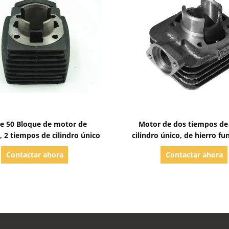
Mostrar detalles
Mostrar detalles
e 50 Bloque de motor de
Motor de dos tiempos de 
, 2 tiempos de cilindro único
cilindro único, de hierro fu
boro, bloque de motor de
Contactar ahora
Contactar ahora
fundido KEB 7.