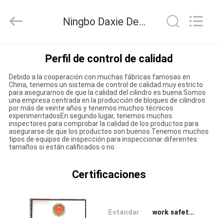
Development
Tianshan
Cylinder
Ningbo Daxie Development Tianshan Cylinder Block.,Ltd Control de Calidad
Block.,Ltd.
All
Rights
Reserved.
Developed
HOGAR
by
Perfil de control de calidad
ECER
Debido a la cooperación con muchas fábricas famosas en
PRODUCTOS
China, tenemos un sistema de control de calidad muy estricto
para asegurarnos de que la calidad del cilindro es buena.Somos
una empresa centrada en la producción de bloques de cilindros
por más de veinte años y tenemos muchos técnicos
SOBRE
experimentadosEn segundo lugar, tenemos muchos
inspectores para comprobar la calidad de los productos para
NOSOTROS
asegurarse de que los productos son buenos.Tenemos muchos
tipos de equipos de inspección para inspeccionar diferentes
tamaños si están calificados o no.
VIAJE
Certificaciones
DE
LA
FÁBRICA
Estándar
work safety standardization