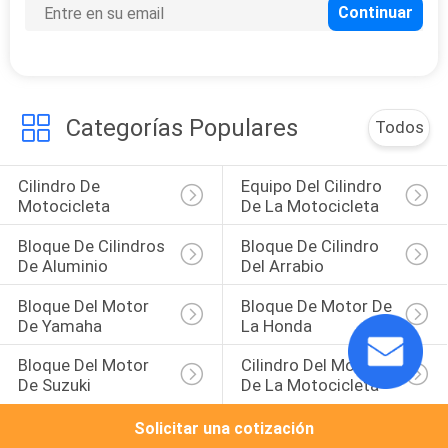
CITA
MAPA
DEL
Categorías Populares
Todos
SITIO
Cilindro De 
Equipo Del Cilindro 
Motocicleta
De La Motocicleta
PRIVACY
Bloque De Cilindros 
Bloque De Cilindro 
POLICY
De Aluminio
Del Arrabio
Bloque Del Motor 
Bloque De Motor De 
De Yamaha
La Honda
Bloque Del Motor 
Cilindro Del Motor 
De Suzuki
De La Motocicleta
Solicitar una cotización