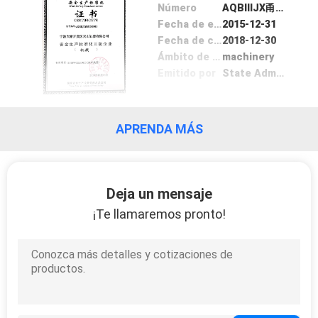
Número
AQBIIIJX甬M2015015
Fecha de emisión
2015-12-31
CONTROL
Fecha de caducidad
2018-12-30
DE
Ámbito de aplicación / Cocina
machinery
Emitido por
State Administration of Work Safety
CALIDAD
ÉNTRENOS
APRENDA MÁS
EN
CONTACTO
Deja un mensaje
CON
¡Te llamaremos pronto!
NOTICIAS
PIDA
UNA