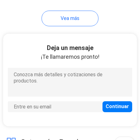
39
Vea más
Bloque de cilindros
de motocicletas
Deja un mensaje
¡Te llamaremos pronto!
11
cilindro de dos
tiempos