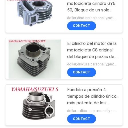
motocicleta cilindro GY6
50, Bloque de un solo
11
cilindro de alto
dollar;discuss personally;set MOQ:Negociación
rendimiento
Bloque del motor de
CONTACT
Suzuki
El cilindro del motor de la
motocicleta C8 original
del bloque de piezas de
la motocicleta durable
dollar;discuss personally;piece MOQ:Negociación
CONTACT
11
cilindro del motor
Fundido a presión 4
tiempos de cilindro único,
de la motocicleta
más potente de los
motores de cilindro único
dollar；discuss personally；piece MOQ:Negociación
piezas de repuesto
CONTACT