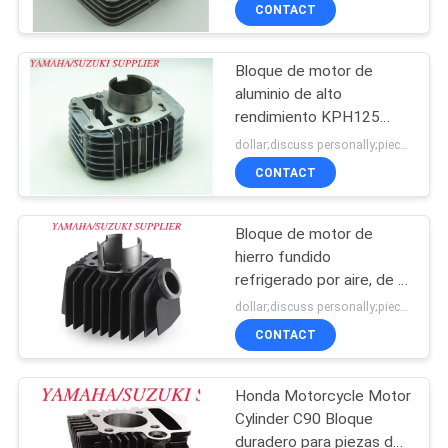
125, Bloque de aluminio
CONTACT
CONTROL
Bloque de motor de
DE
25
aluminio de alto
CALIDAD
rendimiento KPH125
Bloque de cilindros
52,4 mm Aguado, 71,5
dollar;discuss personally;piece MOQ:Negociación
de aluminio
mm Alturas válidas
ÉNTRENOS
CONTACT
EN
Bloque de motor de
CONTACTO
hierro fundido
CON
refrigerado por aire, de 2
11
tiempos de cilindro único
dollar;discuss personally;piece MOQ:Negociación
Yamaha Accesorios para
Bloque de cilindro
CONTACT
NOTICIAS
motocicletas
del arrabio
Honda Motorcycle Motor
PIDA
Cylinder C90 Bloque
UNA
duradero para piezas del