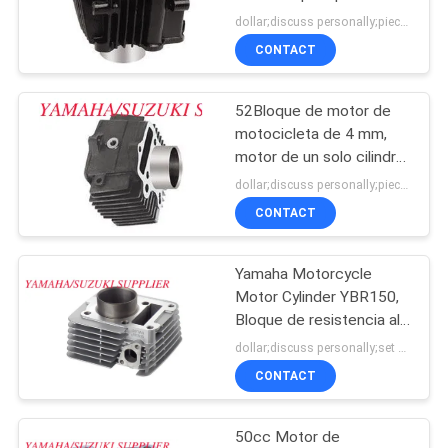
motor
dollar;discuss personally;piece MOQ:Negociación
CITA
CONTACT
18
MAPA
Bloque del motor de
52Bloque de motor de
DEL
motocicleta de 4 mm,
Yamaha
SITIO
motor de un solo cilindro
de 4 tiempos Certificado
dollar;discuss personally;piece MOQ:Negociación
ISO 9001
CONTACT
PRIVACY
POLICY
Yamaha Motorcycle
17
Motor Cylinder YBR150,
Bloque de motor de
Bloque de resistencia al
desgaste
dollar;discuss personally;set MOQ:Negociación
la Honda
CONTACT
50cc Motor de