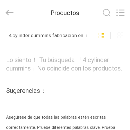
Tianshan
Cylinder
Block.,Ltd.
Productos
All
Rights
Reserved.
Developed
by
HOGAR
ECER
4 cylinder cummins fabricación en línea
PRODUCTOS
Lo siento！ Tu búsqueda 「4 cylinder
SOBRE
cummins」No coincide con los productos.
NOSOTROS
Sugerencias：
VIAJE
DE
LA
Asegúrese de que todas las palabras estén escritas
FÁBRICA
correctamente. Pruebe diferentes palabras clave. Prueba