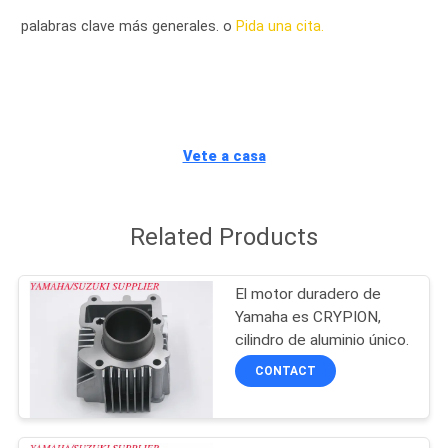
palabras clave más generales. o
Pida una cita.
CONTROL
DE
CALIDAD
Vete a casa
ÉNTRENOS
EN
Related Products
CONTACTO
CON
El motor duradero de
Yamaha es CRYPION,
NOTICIAS
cilindro de aluminio único.
CONTACT
PIDA
UNA