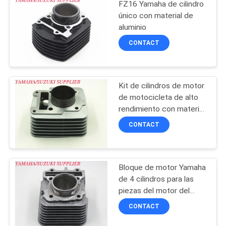
FZ16 Yamaha de cilindro
CITA
único con material de
aluminio
CONTACT
MAPA
DEL
SITIO
Kit de cilindros de motor
de motocicleta de alto
rendimiento con material
PRIVACY
de aluminio
CONTACT
POLICY
Bloque de motor Yamaha
de 4 cilindros para las
piezas del motor del
scooter MIO-M3
CONTACT