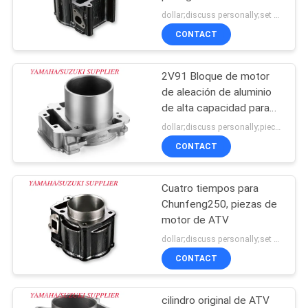
para Qianjiang Atv
dollar;discuss personally;set MOQ:Negociación
CITA
CONTACT
MAPA
2V91 Bloque de motor
DEL
de aleación de aluminio
SITIO
de alta capacidad para
ATV para partes de
dollar;discuss personally;piece MOQ:Negociación
motor Liangzi
CONTACT
PRIVACY
POLICY
Cuatro tiempos para
Chunfeng250, piezas de
motor de ATV
dollar;discuss personally;set MOQ:Negociación
CONTACT
cilindro original de ATV