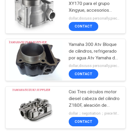
XY170 para el grupo
Xingyue, accesorios
duraderos de ATV
dollar;discuss personally;piece MOQ:Negociación
CONTACT
Yamaha 300 Atv Bloque
de cilindros, refrigerado
por agua Atv Yamaha de
un solo cilindro
dollar;discuss personally;piece MOQ:Negociación
CONTACT
Cixi Tres círculos motor
diesel cabeza del cilindro
Z180F, aleación de
aluminio cabeza del
dollar；negotiation；piece MOQ:Negociación
cilindro del coche
CONTACT