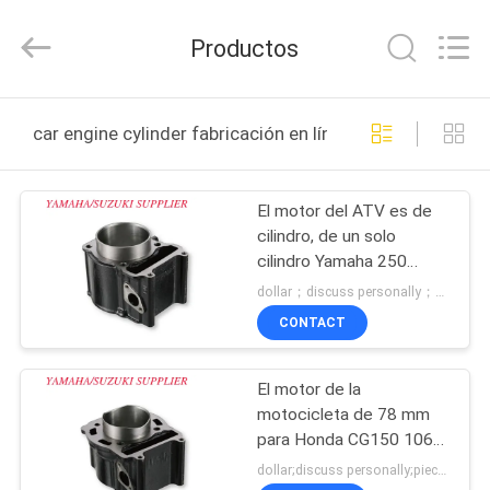
Development
Tianshan
Cylinder
Productos
Block.,Ltd.
All
Rights
Reserved.
Developed
HOGAR
by
car engine cylinder fabricación en línea
ECER
PRODUCTOS
El motor del ATV es de
cilindro, de un solo
SOBRE
cilindro Yamaha 250
NOSOTROS
refrigerado por agua
dollar；discuss personally；piece MOQ:Negociación
CONTACT
VIAJE
El motor de la
DE
motocicleta de 78 mm
LA
para Honda CG150 106
mm altura total
FÁBRICA
dollar;discuss personally;piece MOQ:Negociación