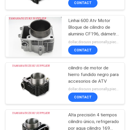
CONTACT
CONTROL
Linhai 600 Atv Motor
DE
Bloque de cilindro de
CALIDAD
aluminio CF196, diámetro
de perforación de 96
dollar;discuss personally;piece MOQ:Negociación
mm
ÉNTRENOS
CONTACT
EN
cilindro de motor de
CONTACTO
hierro fundido negro para
CON
accesorios de ATV
dollar;discuss personally;piece MOQ:Negociación
CONTACT
NOTICIAS
Alta precisión 4 tiempos
PIDA
cilindro único, refrigerado
UNA
por agua cilindro 169