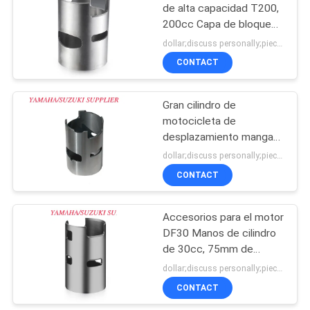
de alta capacidad T200,
200cc Capa de bloque
de motor
dollar;discuss personally;piece MOQ:Negociación
CONTACT
Gran cilindro de
motocicleta de
desplazamiento manga
85F para motor fuera de
dollar;discuss personally;piece MOQ:Negociación
borda Hidea
CONTACT
Accesorios para el motor
DF30 Manos de cilindro
de 30cc, 75mm de
diámetro exterior
dollar;discuss personally;piece MOQ:Negociación
CONTACT