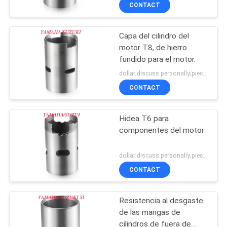
CONTACT
CONTROL
Capa del cilindro del
DE
motor T8, de hierro
CALIDAD
fundido para el motor.
dollar;discuss personally;piece MOQ:Negociación
ÉNTRENOS
CONTACT
EN
Hidea T6 para
CONTACTO
componentes del motor
CON
dollar;discuss personally;piece MOQ:Negociación
CONTACT
NOTICIAS
Resistencia al desgaste
PIDA
de las mangas de
UNA
cilindros de fuera de