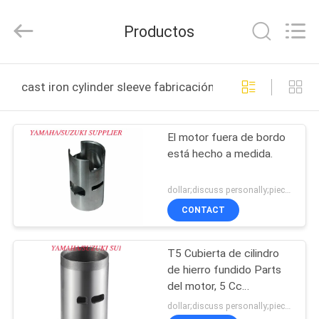
Tianshan
Cylinder
Block.,Ltd.
Productos
All
Rights
Reserved.
Developed
by
HOGAR
ECER
cast iron cylinder sleeve fabricación en línea
PRODUCTOS
El motor fuera de bordo
está hecho a medida.
SOBRE
NOSOTROS
dollar;discuss personally;piece MOQ:Negociación
CONTACT
VIAJE
T5 Cubierta de cilindro
DE
de hierro fundido Parts
LA
del motor, 5 Cc
desplazamiento
FÁBRICA
dollar;discuss personally;piece MOQ:Negociación