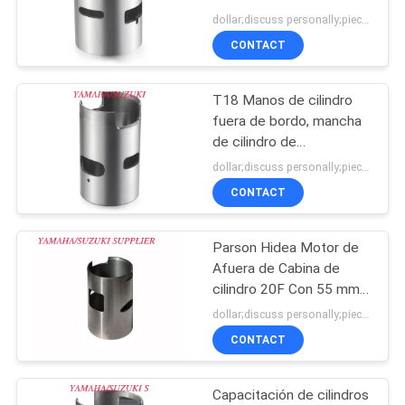
cabina T2.6 para el
dollar;discuss personally;piece MOQ:Negociación
CITA
motor de fuera de cabina
CONTACT
Hidea
MAPA
T18 Manos de cilindro
DEL
fuera de bordo, mancha
SITIO
de cilindro de
revestimiento de 60 mm
dollar;discuss personally;piece MOQ:Negociación
de diámetro de
CONTACT
PRIVACY
perforación
POLICY
Parson Hidea Motor de
Afuera de Cabina de
cilindro 20F Con 55 mm
de cilindro perforado
dollar;discuss personally;piece MOQ:Negociación
CONTACT
Capacitación de cilindros