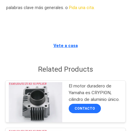
palabras clave más generales. o
Pida una cita.
CONTROL
DE
CALIDAD
Vete a casa
ÉNTRENOS
EN
Related Products
CONTACTO
CON
El motor duradero de
Yamaha es CRYPION,
NOTICIAS
cilindro de aluminio único.
CONTACTO
PIDA
UNA