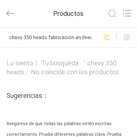
Development
Tianshan
Cylinder
Productos
Block.,Ltd.
All
Rights
Reserved.
Developed
HOGAR
by
chevy 350 heads fabricación en línea
ECER
PRODUCTOS
Lo siento！ Tu búsqueda 「chevy 350
SOBRE
heads」No coincide con los productos.
NOSOTROS
Sugerencias：
VIAJE
DE
LA
Asegúrese de que todas las palabras estén escritas
FÁBRICA
correctamente. Pruebe diferentes palabras clave. Prueba