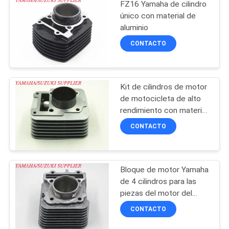
FZ16 Yamaha de cilindro
CITA
único con material de
aluminio
CONTACTO
MAPA
DEL
SITIO
Kit de cilindros de motor
de motocicleta de alto
rendimiento con material
PRIVACY
de aluminio
CONTACTO
POLICY
Bloque de motor Yamaha
de 4 cilindros para las
piezas del motor del
scooter MIO-M3
CONTACTO