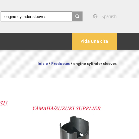
Spanish
search
Pida una cita
Inicio
/
Productos
/ engine cylinder sleeves