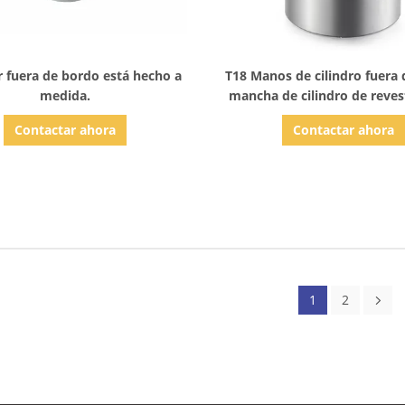
Mostrar detalles
Mostrar detalles
r fuera de bordo está hecho a
T18 Manos de cilindro fuera 
medida.
mancha de cilindro de reve
de 60 mm de diámetro de pe
Contactar ahora
Contactar ahora
1
2