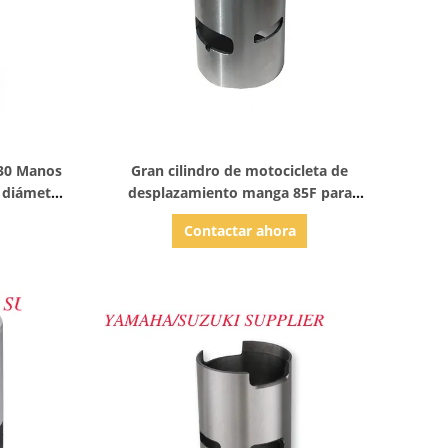
Mostrar detalles
F30 Manos
Gran cilindro de motocicleta de
e diámetro
desplazamiento manga 85F para
motor fuera de borda Hidea
Contactar ahora