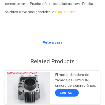
correctamente. Pruebe diferentes palabras clave. Prueba
CONTROL
palabras clave más generales. o
Pida una cita.
DE
CALIDAD
ÉNTRENOS
Vete a casa
EN
CONTACTO
Related Products
CON
El motor duradero de
NOTICIAS
Yamaha es CRYPION,
cilindro de aluminio único.
CONTACT
PIDA
UNA