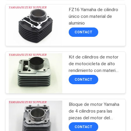
CITA
FZ16 Yamaha de cilindro
único con material de
aluminio
MAPA
CONTACT
DEL
SITIO
Kit de cilindros de motor
de motocicleta de alto
PRIVACY
rendimiento con material
POLICY
de aluminio
CONTACT
Bloque de motor Yamaha
de 4 cilindros para las
piezas del motor del
scooter MIO-M3
CONTACT