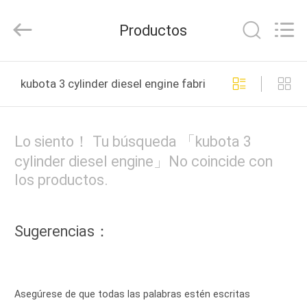
Tianshan
Cylinder
Block.,Ltd.
Productos
All
Rights
Reserved.
Developed
by
HOGAR
ECER
kubota 3 cylinder diesel engine fabricación en línea
PRODUCTOS
Lo siento！ Tu búsqueda 「kubota 3
SOBRE
cylinder diesel engine」No coincide con
los productos.
NOSOTROS
VIAJE
Sugerencias：
DE
LA
FÁBRICA
Asegúrese de que todas las palabras estén escritas