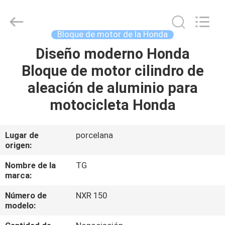
Tianshan
Cylinder
Block.,Ltd.
All
Rights
Bloque de motor de la Honda
Reserved.
Developed
Diseño moderno Honda
HOGAR
by
ECER
Bloque de motor cilindro de
PRODUCTOS
aleación de aluminio para
motocicleta Honda
SOBRE
NOSOTROS
Lugar de
porcelana
origen:
VIAJE
Nombre de la
TG
marca:
DE
Número de
NXR 150
LA
modelo:
FÁBRICA