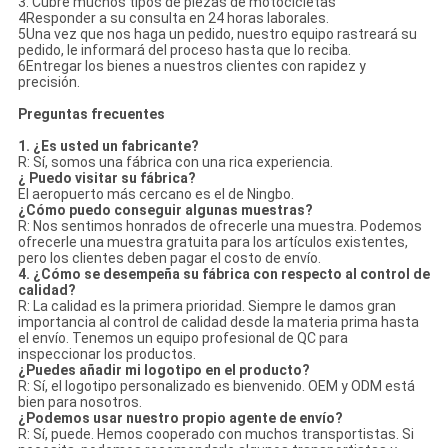
3. Cubre muchos tipos de piezas de motocicletas
4Responder a su consulta en 24 horas laborales.
5Una vez que nos haga un pedido, nuestro equipo rastreará su
pedido, le informará del proceso hasta que lo reciba.
6Entregar los bienes a nuestros clientes con rapidez y
precisión.
Preguntas frecuentes
1. ¿Es usted un fabricante?
R: Sí, somos una fábrica con una rica experiencia.
¿ Puedo visitar su fábrica?
El aeropuerto más cercano es el de Ningbo.
¿Cómo puedo conseguir algunas muestras?
R: Nos sentimos honrados de ofrecerle una muestra. Podemos
ofrecerle una muestra gratuita para los artículos existentes,
pero los clientes deben pagar el costo de envío.
4. ¿Cómo se desempeña su fábrica con respecto al control de
calidad?
R: La calidad es la primera prioridad. Siempre le damos gran
importancia al control de calidad desde la materia prima hasta
el envío. Tenemos un equipo profesional de QC para
inspeccionar los productos.
¿Puedes añadir mi logotipo en el producto?
R: Sí, el logotipo personalizado es bienvenido. OEM y ODM está
bien para nosotros.
¿Podemos usar nuestro propio agente de envío?
R: Sí, puede. Hemos cooperado con muchos transportistas. Si