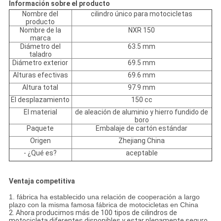
Información sobre el producto
Nombre del
cilindro único para motocicletas
producto
Nombre de la
NXR 150
marca
Diámetro del
63.5 mm
taladro
Diámetro exterior
69.5 mm
Alturas efectivas
69.6 mm
Altura total
97.9 mm
El desplazamiento
150 cc
El material
de aleación de aluminio y hierro fundido de
boro
Paquete
Embalaje de cartón estándar
Origen
Zhejiang China
- ¿Qué es?
aceptable
Ventaja competitiva
1. fábrica ha establecido una relación de cooperación a largo
plazo con la misma famosa fábrica de motocicletas en China
2. Ahora producimos más de 100 tipos de cilindros de
motocicleta diferentes disponibles y estar plenamente seguro