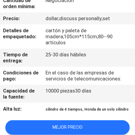
Cantidad de
Negociación
orden mínima:
CONTROL
Precio:
dollar;discuss personally;set
DE
Detalles de
cartón y paleta de
CALIDAD
empaquetado:
madera;105cm*115cm;80--90
artículos
ÉNTRENOS
Tiempo de
25-30 días hábiles
entrega:
EN
Condiciones de
En el caso de las empresas de
CONTACTO
pago:
servicios de telecomunicaciones:
CON
Capacidad de
10000 piezas30 días
la fuente:
NOTICIAS
Alta luz:
,
cilindro de 4 tiempos
Honda de un solo cilindro
PIDA
MEJOR PRECIO
UNA