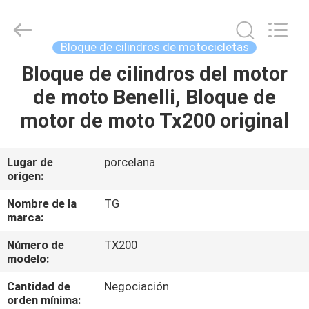
Tianshan
Cylinder
Block.,Ltd.
All
Rights
Bloque de cilindros de motocicletas
Reserved.
Developed
Bloque de cilindros del motor
HOGAR
by
ECER
de moto Benelli, Bloque de
PRODUCTOS
motor de moto Tx200 original
SOBRE
Lugar de
porcelana
origen:
NOSOTROS
Nombre de la
TG
marca:
VIAJE
Número de
TX200
DE
modelo:
LA
Cantidad de
Negociación
FÁBRICA
orden mínima: