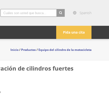
Spanish
search
Pida una cita
Inicio
/
Productos
/
Equipo del cilindro de la motocicleta
ración de cilindros fuertes
a