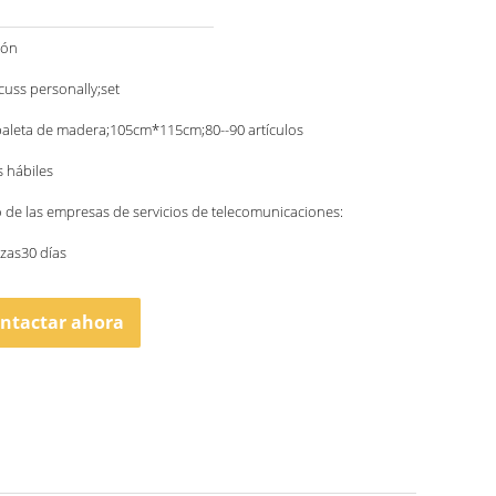
ión
scuss personally;set
paleta de madera;105cm*115cm;80--90 artículos
s hábiles
o de las empresas de servicios de telecomunicaciones:
zas30 días
ntactar ahora