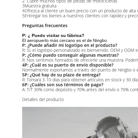
2. Cubre muchos tipos de piezas de motocicletas
3Muestra gratuita
4Ofrezca al cliente un buen precio con un producto de alta c
5Entregar los bienes a nuestros clientes con rapidez y preci
Preguntas frecuentes
P: ¿ Puedo visitar su fábrica?
El aeropuerto más cercano es el de Ningbo.
P: ¿Puede añadir mi logotipo en el producto?
R: Sí, el logotipo personalizado es bienvenido. OEM y ODM e
P: ¿Cómo puedo conseguir algunas muestras?
R: Nos sentimos honrados de ofrecerle una muestra. Podemos 
4P: ¿Cuál es su puerto de envío disponible?
Normalmente exportamos a través del puerto de Ningbo o e
5P: ¿Qué hay de su plazo de entrega?
R: Tomará 3-10 días para obtener artículos en stock y 30 día
6P: ¿Cuáles son sus términos de pago?
A: T/T 30% como depósito y 70% antes del envío o 70% cont
Detalles del producto