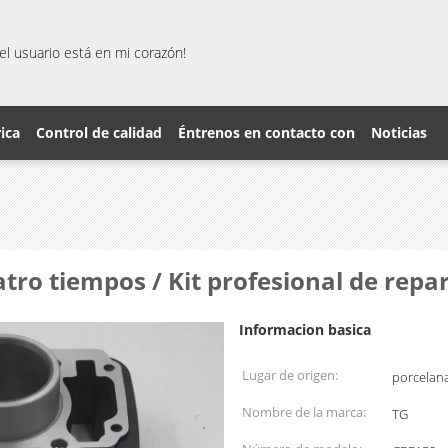
el usuario está en mi corazón!
rica
Control de calidad
Éntrenos en contacto con
Noticias
atro tiempos / Kit profesional de repa
Informacion basica
Lugar de origen:
porcelan
Nombre de la marca:
TG