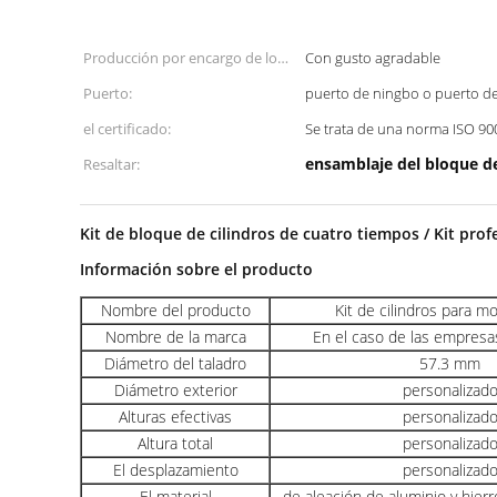
Producción por encargo de los
Con gusto agradable
fabricantes:
Puerto:
puerto de ningbo o puerto d
el certificado:
Se trata de una norma ISO 90
ensamblaje del bloque d
Resaltar:
Kit de bloque de cilindros de cuatro tiempos / Kit prof
Información sobre el producto
Nombre del producto
Kit de cilindros para m
Nombre de la marca
En el caso de las empresa
Diámetro del taladro
57.3 mm
Diámetro exterior
personalizad
Alturas efectivas
personalizad
Altura total
personalizad
El desplazamiento
personalizad
El material
de aleación de aluminio y hier