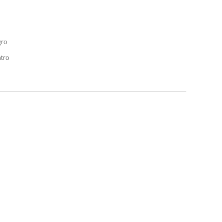
gro
tro