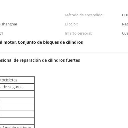
Método de encendido:
CDI
e shanghai
El color:
Ne
01
Infarto cerebral:
Cua
el motor
Conjunto de bloques de cilindros
,
esional de reparación de cilindros fuertes
otocicletas
s de seguros,
o
o
o
o
ro fundido de boro