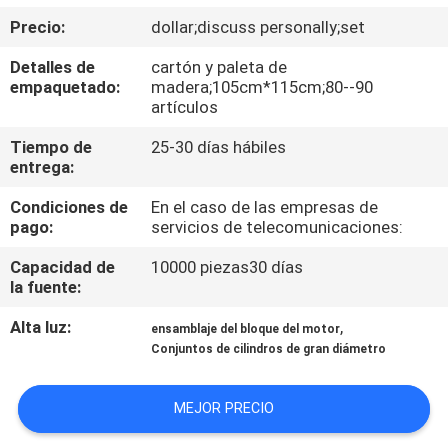
Precio:
dollar;discuss personally;set
CONTROL
Detalles de
cartón y paleta de
DE
empaquetado:
madera;105cm*115cm;80--90
artículos
CALIDAD
Tiempo de
25-30 días hábiles
entrega:
ÉNTRENOS
Condiciones de
En el caso de las empresas de
EN
pago:
servicios de telecomunicaciones:
CONTACTO
Capacidad de
10000 piezas30 días
CON
la fuente:
Alta luz:
,
ensamblaje del bloque del motor
NOTICIAS
Conjuntos de cilindros de gran diámetro
PIDA
MEJOR PRECIO
UNA