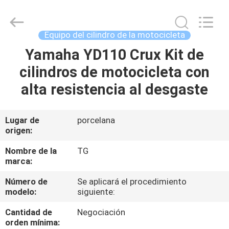
Tianshan
Cylinder
Block.,Ltd.
All
Rights
Equipo del cilindro de la motocicleta
Reserved.
Developed
by
Yamaha YD110 Crux Kit de
HOGAR
ECER
cilindros de motocicleta con
PRODUCTOS
alta resistencia al desgaste
SOBRE
Lugar de
porcelana
origen:
NOSOTROS
Nombre de la
TG
marca:
VIAJE
Número de
Se aplicará el procedimiento
DE
modelo:
siguiente:
LA
Cantidad de
Negociación
FÁBRICA
orden mínima: