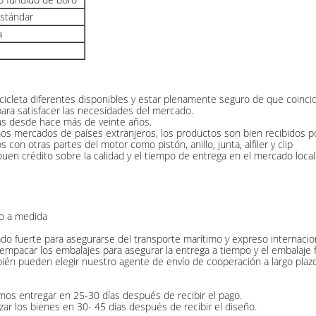
estándar
a
icleta diferentes disponibles y estar plenamente seguro de que coinci
ra satisfacer las necesidades del mercado.
tas desde hace más de veinte años.
 mercados de países extranjeros, los productos son bien recibidos por
con otras partes del motor como pistón, anillo, junta, alfiler y clip
 crédito sobre la calidad y el tiempo de entrega en el mercado local 
 o a medida
 fuerte para asegurarse del transporte marítimo y expreso internaciona
empacar los embalajes para asegurar la entrega a tiempo y el embalaje f
bién pueden elegir nuestro agente de envío de cooperación a largo plazo
mos entregar en 25-30 días después de recibir el pago.
ar los bienes en 30- 45 días después de recibir el diseño.