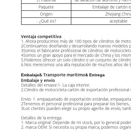
Paquete
Embalaje de cartón 
Origen
Zhejiang Chin
- ¿Qué es?
aceptable
Ventaja competitiva
1. Ahora producimos más de 100 tipos de cilindros de motoc
2Continuamos diseñando y desarrollando nuevos modelos pa
3Somos el fabricante profesional de cilindros de motocicle
4Somos un gran apoyo para el mercado de China y los mismos
5.Podemos ofrecer un solo cilindro o un conjunto de cilindros 
6.Nos merecemos una alta reputación de muchos años de buen
& Transporte marítimo
Embalaje
& Entrega
Embalaje y envío
Detalles del envase:1- La caja interior.
2.Cilindro de motocicleta cartón de exportación profesional
Envío: 1. empaquetado de exportación estándar, empaquetado
2Tenemos el personal profesional para preparar los bienes, 
3Los clientes pueden elegir su propio agente de envío, tam
Detalles de la entrega:
1. Marca original: Depende de mi stock, por lo general pode
2. marca OEM: Si necesita su propia marca, podemos organiz