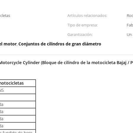
cletas
Artículos relacionados:
Rod
Tipo de empresa:
Fab
Garantización:
Un
el motor
Conjuntos de cilindros de gran diámetro
,
otorcycle Cylinder (Bloque de cilindro de la motocicleta Bajaj / P
motocicletas
NS
da
da
da
da
ro fundido de boro