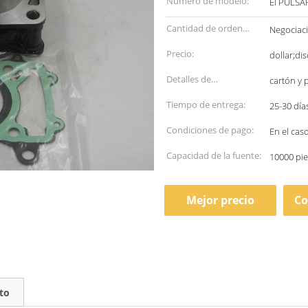
Número de modelo:
El PULSA
Cantidad de orden
Negociac
mínima:
Precio:
dollar;di
Detalles de
cartón y 
empaquetado:
Tiempo de entrega:
25-30 día
Condiciones de pago:
En el cas
Capacidad de la fuente:
10000 pie
Mejor precio
Co
to