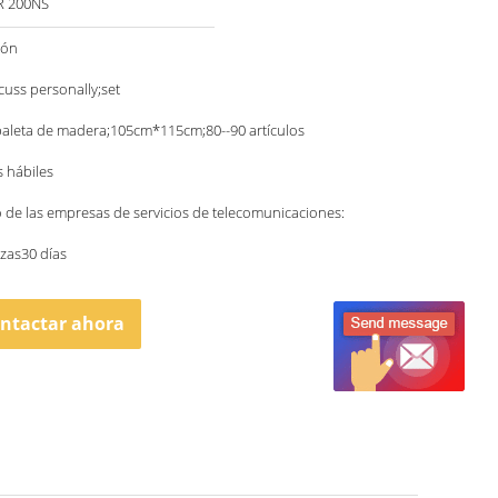
R 200NS
ión
scuss personally;set
paleta de madera;105cm*115cm;80--90 artículos
s hábiles
o de las empresas de servicios de telecomunicaciones:
zas30 días
ntactar ahora