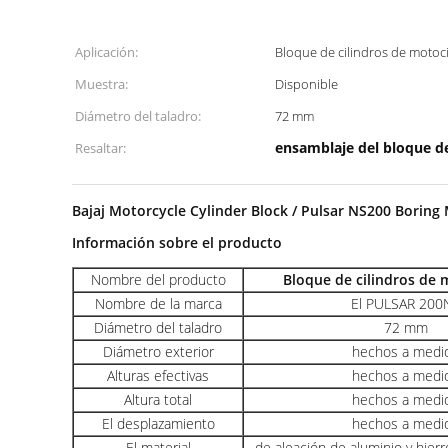
Aplicación:
Bloque de cilindros de motoci
Muestra:
Disponible
Diámetro del taladro:
72 mm
ensamblaje del bloque d
Resaltar:
Bajaj Motorcycle Cylinder Block / Pulsar NS200 Boring M
Información sobre el producto
Nombre del producto
Bloque de cilindros de 
Nombre de la marca
El PULSAR 200
Diámetro del taladro
72 mm
Diámetro exterior
hechos a medi
Alturas efectivas
hechos a medi
Altura total
hechos a medi
El desplazamiento
hechos a medi
El material
de aleación de aluminio y hier