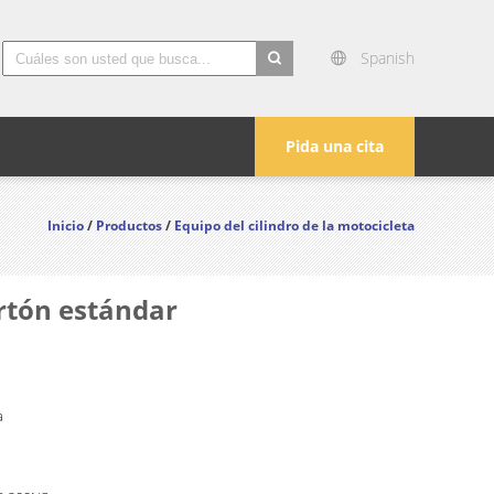
Spanish
search
Pida una cita
Inicio
/
Productos
/
Equipo del cilindro de la motocicleta
rtón estándar
a