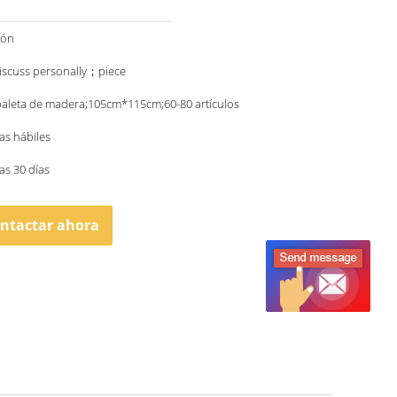
ión
iscuss personally；piece
paleta de madera;105cm*115cm;60-80 artículos
ías hábiles
as 30 días
ntactar ahora