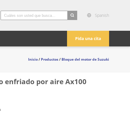
Spanish
search
Pida una cita
Inicio
/
Productos
/
Bloque del motor de Suzuki
o enfriado por aire Ax100
a