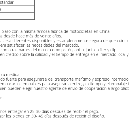
estándar
a
go plazo con la misma famosa fábrica de motocicletas en China
tas desde hace más de veinte años.
icleta diferentes disponibles y estar plenamente seguro de que coinci
ra satisfacer las necesidades del mercado.
n otras partes del motor como pistón, anillo, junta, alfiler y clip.
rédito sobre la calidad y el tiempo de entrega en el mercado local y 
 o a medida
 fuerte para asegurarse del transporte marítimo y expreso internaciona
empacar los embalajes para asegurar la entrega a tiempo y el embalaje f
bién pueden elegir nuestro agente de envío de cooperación a largo plazo
e.
mos entregar en 25-30 días después de recibir el pago.
ar los bienes en 30- 45 días después de recibir el diseño.