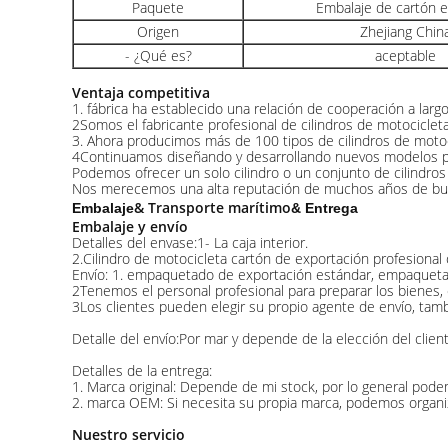
Paquete
Embalaje de cartón 
Origen
Zhejiang Chin
- ¿Qué es?
aceptable
Ventaja competitiva
1. fábrica ha establecido una relación de cooperación a lar
2Somos el fabricante profesional de cilindros de motocicle
3. Ahora producimos más de 100 tipos de cilindros de motoc
4Continuamos diseñando y desarrollando nuevos modelos pa
Podemos ofrecer un solo cilindro o un conjunto de cilindros co
Nos merecemos una alta reputación de muchos años de buen c
& Transporte marítimo
Embalaje
& Entrega
Embalaje y envío
Detalles del envase:1- La caja interior.
2.Cilindro de motocicleta cartón de exportación profesional
Envío: 1. empaquetado de exportación estándar, empaquetado
2Tenemos el personal profesional para preparar los bienes, 
3Los clientes pueden elegir su propio agente de envío, tam
Detalle del envío:Por mar y depende de la elección del client
Detalles de la entrega:
1. Marca original: Depende de mi stock, por lo general pode
2. marca OEM: Si necesita su propia marca, podemos organiz
Nuestro servicio