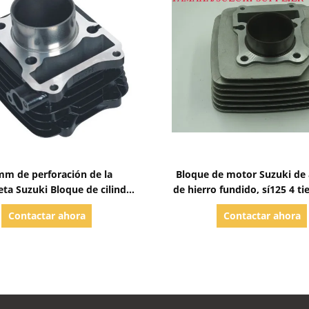
Mostrar detalles
Mostrar detalles
mm de perforación de la
Bloque de motor Suzuki de 
eta Suzuki Bloque de cilindro
de hierro fundido, sí125 4 t
de alto rendimiento GS125
cilindro único
Contactar ahora
Contactar ahora