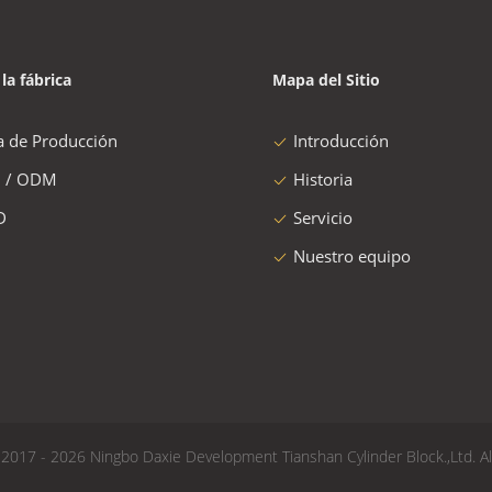
 la fábrica
Mapa del Sitio
a de Producción
Introducción
 / ODM
Historia
D
Servicio
Nuestro equipo
2017 - 2026 Ningbo Daxie Development Tianshan Cylinder Block.,Ltd. Al