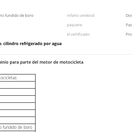
erro fundido de boro
Infarto cerebral:
Dos
paquete:
Paq
el certificado:
Pro
o
cilindro refrigerado por agua
,
minio para parte del motor de motocicleta
tocicletas
ro fundido de boro