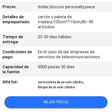
Precio:
dollar;discuss personally;piece
CONTROL
Detalles de
cartón y paleta de
DE
empaquetado:
madera;105cm*115cm;80--90
artículos
CALIDAD
Tiempo de
25-30 días hábiles
entrega:
ÉNTRENOS
Condiciones de
En el caso de las empresas de
EN
pago:
servicios de telecomunicaciones:
CONTACTO
Capacidad de
5000 piezas 30 días
CON
la fuente:
Alta luz:
,
motocicleta de un solo cilindro
NOTICIAS
Bloque de un solo cilindro
PIDA
MEJOR PRECIO
UNA