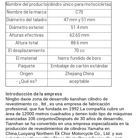
Nombre del producto
cilindro único para motocicletas
Nombre de la marca
C70
Diámetro del taladro
47 mm y 51 mm
Diámetro exterior
51.4 mm
Alturas efectivas
62.65 mm
Altura total
88.6 mm
El desplazamiento
70 cc
El material
hierro fundido de boro
Paquete
Embalaje de cartón estándar
Origen
Zhejiang China
- ¿Qué es?
aceptable
Introducción de la empresa
Ningbo daxie zona de desarrollo tianshan cilindro de
revestimiento co., ltd., es una empresa de fabricación
profesional, que fue fundada en 1992.La compañía cubre un
área de 12000 metros cuadrados y tienen todo tipo de máquinas
avanzadas 106 conjuntosDespués de 30 años de desarrollo,
Tianshan se ha convertido en una empresa especializada en la
producción de revestimientos de cilindros.
Yamaha en
China,
Luoyang Northern Ek Chor Motorcycle Co., Ltd. y sus