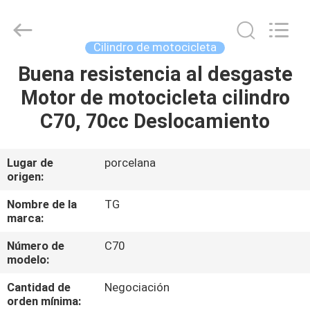
Development
Tianshan
Cylinder
Block.,Ltd.
All
Cilindro de motocicleta
Rights
Reserved.
Developed
Buena resistencia al desgaste
HOGAR
by
ECER
Motor de motocicleta cilindro
PRODUCTOS
C70, 70cc Deslocamiento
SOBRE
Lugar de
porcelana
origen:
NOSOTROS
Nombre de la
TG
marca:
VIAJE
Número de
C70
DE
modelo:
LA
Cantidad de
Negociación
FÁBRICA
orden mínima: