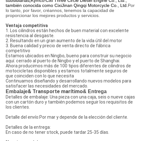
subsidiarias
¡Kymco!
Cixi Three Circle Diesel Engine Co., Ltd.,
también conocida como Cixi
Jinan Qingqi Motorcycle Co., Ltd.
Por
lo tanto, por favor, créannos, tenemos la capacidad de
proporcionar los mejores productos y servicios.
Ventaja competitiva
1. Los cilindros están hechos de buen material con excelente
resistencia al desgaste.
2. Resultando en un gran aumento de la vida útil del motor
3. Buena calidad y precio de venta directo de fábrica
competitivo
Estamos ubicados en Ningbo, bueno para construir su negocio
aquí. cerrado al puerto de Ningbo y el puerto de Shanghai.
Ahora producimos más de 100 tipos diferentes de cilindros de
motocicletas disponibles y estamos totalmente seguros de
que coinciden con lo que necesita
Continuamos diseñando y desarrollando nuevos modelos para
satisfacer las necesidades del mercado.
Embalaje
& Transporte marítimo
& Entrega
Detalles de embalaje: Una pieza con una caja, seis o nueve cajas
con un cartón duro y también podemos seguir los requisitos de
los clientes.
Detalle del envío:Por mar y depende de la elección del cliente.
Detalles de la entrega:
En caso de no tener stock, puede tardar 25-35 días.