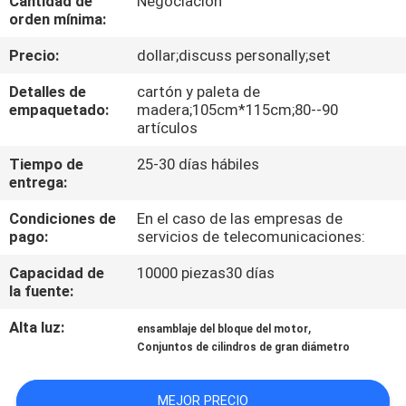
Cantidad de
Negociación
orden mínima:
CONTROL
Precio:
dollar;discuss personally;set
DE
Detalles de
cartón y paleta de
CALIDAD
empaquetado:
madera;105cm*115cm;80--90
artículos
ÉNTRENOS
Tiempo de
25-30 días hábiles
entrega:
EN
Condiciones de
En el caso de las empresas de
CONTACTO
pago:
servicios de telecomunicaciones:
CON
Capacidad de
10000 piezas30 días
la fuente:
NOTICIAS
Alta luz:
,
ensamblaje del bloque del motor
Conjuntos de cilindros de gran diámetro
PIDA
UNA
MEJOR PRECIO