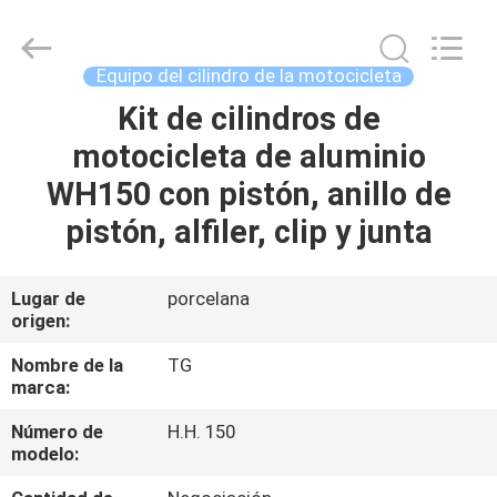
Tianshan
Cylinder
Block.,Ltd.
All
Rights
Equipo del cilindro de la motocicleta
Reserved.
Developed
Kit de cilindros de
HOGAR
by
ECER
motocicleta de aluminio
PRODUCTOS
WH150 con pistón, anillo de
pistón, alfiler, clip y junta
SOBRE
NOSOTROS
Lugar de
porcelana
origen:
VIAJE
Nombre de la
TG
marca:
DE
Número de
H.H. 150
LA
modelo:
FÁBRICA