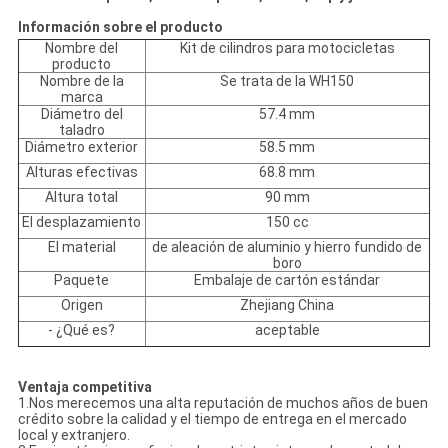
Información sobre el producto
Nombre del
Kit de cilindros para motocicletas
producto
Nombre de la
Se trata de la WH150
marca
Diámetro del
57.4 mm
taladro
Diámetro exterior
58.5 mm
Alturas efectivas
68.8 mm
Altura total
90 mm
El desplazamiento
150 cc
El material
de aleación de aluminio y hierro fundido de
boro
Paquete
Embalaje de cartón estándar
Origen
Zhejiang China
- ¿Qué es?
aceptable
Ventaja competitiva
1.Nos merecemos una alta reputación de muchos años de buen
crédito sobre la calidad y el tiempo de entrega en el mercado
local y extranjero.