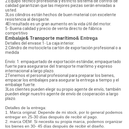
2.Equipo técnico profesional y estricto sistema de control de
calidad garantizan que las mejores piezas serán enviadas a
usted.
3Los cilindros están hechos de buen material con excelente
resistencia al desgaste.
4El resultado es un gran aumento en la vida útil del motor.
5- Buena calidad y precio de venta directo de fábrica
competitivo
Embalaje
& Transporte marítimo
& Entrega
Detalles del envase:1- La caja interior.
2.Cilindro de motocicleta cartón de exportación profesional o a
medida
Envío: 1. empaquetado de exportación estándar, empaquetado
fuerte para asegurarse del transporte marítimo y expreso
internacional a largo plazo.
2Tenemos el personal profesional para preparar los bienes,
empacar los embalajes para asegurar la entrega a tiempo y el
embalaje fuerte.
3Los clientes pueden elegir su propio agente de envío, también
pueden elegir nuestro agente de envío de cooperación a largo
plazo.
Detalles de la entrega:
1. Marca original: Depende de mi stock, por lo general podemos
entregar en 25-30 días después de recibir el pago.
2. marca OEM: Si necesita su propia marca, podemos organizar
los bienes en 30- 45 días después de recibir el diseño.