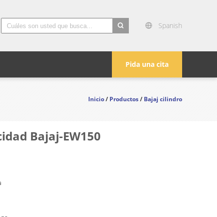
Spanish
search
Pida una cita
Inicio
/
Productos
/
Bajaj cilindro
acidad Bajaj-EW150
a