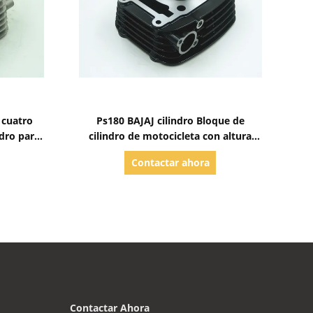
Mostrar detalles
 cuatro
Ps180 BAJAJ cilindro Bloque de
dro para
cilindro de motocicleta con altura
ocicleta
efectiva de 66,2 mm ISO certificado
Contactar ahora
Contactar Ahora