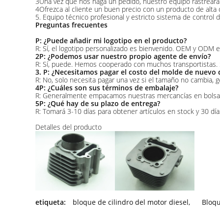
3Una vez que nos haga un pedido, nuestro equipo rastreará s
4Ofrezca al cliente un buen precio con un producto de alta c
5. Equipo técnico profesional y estricto sistema de control 
Preguntas frecuentes
P: ¿Puede añadir mi logotipo en el producto?
R: Sí, el logotipo personalizado es bienvenido. OEM y ODM e
2P: ¿Podemos usar nuestro propio agente de envío?
R: Sí, puede. Hemos cooperado con muchos transportistas. S
3. P: ¿Necesitamos pagar el costo del molde de nuevo
R: No, solo necesita pagar una vez si el tamaño no cambia
4P: ¿Cuáles son sus términos de embalaje?
R: Generalmente empacamos nuestras mercancías en bolsas 
5P: ¿Qué hay de su plazo de entrega?
R: Tomará 3-10 días para obtener artículos en stock y 30 día
Detalles del producto
etiqueta:
bloque de cilindro del motor diesel
,
Bloqu