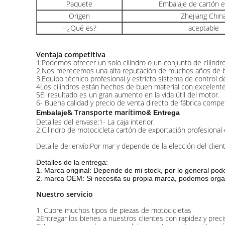
Paquete
Embalaje de cartón 
Origen
Zhejiang Chin
- ¿Qué es?
aceptable
Ventaja competitiva
1.Podemos ofrecer un solo cilindro o un conjunto de cilindros
2.Nos merecemos una alta reputación de muchos años de buen
3.Equipo técnico profesional y estricto sistema de control d
4Los cilindros están hechos de buen material con excelente 
5El resultado es un gran aumento en la vida útil del motor.
6- Buena calidad y precio de venta directo de fábrica compet
& Transporte marítimo
Embalaje
& Entrega
Detalles del envase:1- La caja interior.
2.Cilindro de motocicleta cartón de exportación profesional
Detalle del envío:Por mar y depende de la elección del client
Detalles de la entrega:
1. Marca original: Depende de mi stock, por lo general po
2. marca OEM: Si necesita su propia marca, podemos organi
Nuestro servicio
1. Cubre muchos tipos de piezas de motocicletas
2Entregar los bienes a nuestros clientes con rapidez y preci