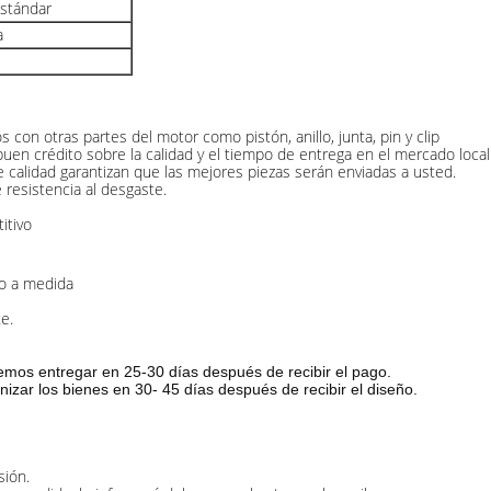
estándar
a
 con otras partes del motor como pistón, anillo, junta, pin y clip
 crédito sobre la calidad y el tiempo de entrega en el mercado local 
e calidad garantizan que las mejores piezas serán enviadas a usted.
resistencia al desgaste.
itivo
 o a medida
e.
demos entregar en 25-30 días después de recibir el pago.
zar los bienes en 30- 45 días después de recibir el diseño.
sión.