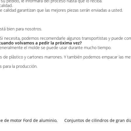
u pedido, le informará del proceso hasta que lo reciba.
alidad.
de calidad garantizan que las mejores piezas serán enviadas a usted.
stá bien para nosotros.
i necesita, podemos recomendarle algunos transportistas y puede compa
 cuando volvamos a pedir la próxima vez?
, generalmente el molde se puede usar durante mucho tiempo.
de plástico y cartones marrones. Y también podemos empacar las merca
s para la producción.
e de motor Ford de aluminio
,
Conjuntos de cilindros de gran d