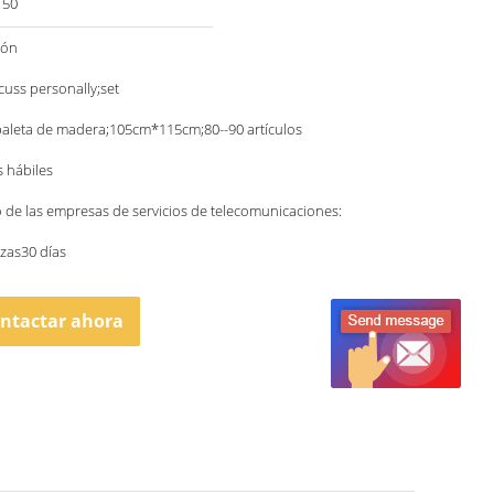
150
ión
scuss personally;set
paleta de madera;105cm*115cm;80--90 artículos
s hábiles
o de las empresas de servicios de telecomunicaciones:
zas30 días
ntactar ahora