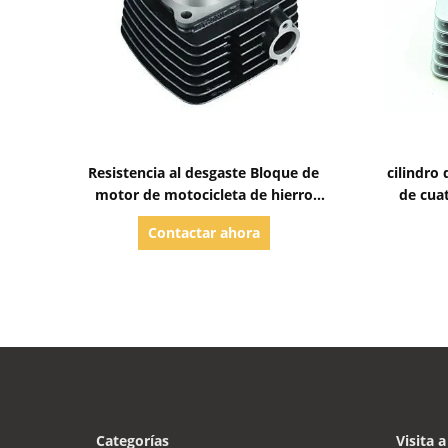
Mostrar detalles
Resistencia al desgaste Bloque de
cilindro
motor de motocicleta de hierro
de cua
fundido, Bloque de motor de hierro
Contactar ahora
53 mm Diámetro Bajaj 100
Categorías
Visita a