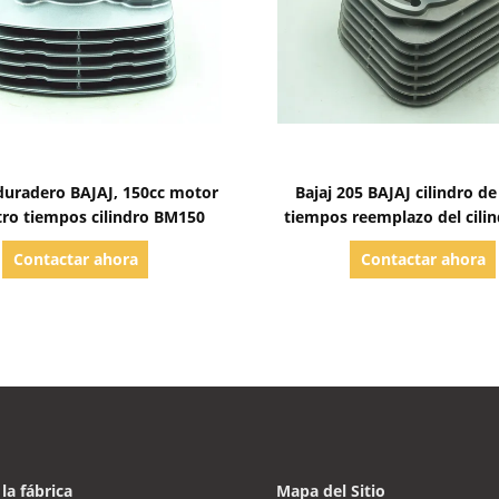
Mostrar detalles
Mostrar detalles
 duradero BAJAJ, 150cc motor
Bajaj 205 BAJAJ cilindro de
tro tiempos cilindro BM150
tiempos reemplazo del cilin
partes del motor de la mot
Contactar ahora
Contactar ahora
 la fábrica
Mapa del Sitio