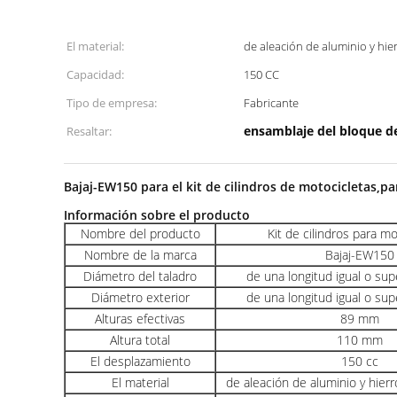
El material:
de aleación de aluminio y hi
Capacidad:
150 CC
Tipo de empresa:
Fabricante
ensamblaje del bloque d
Resaltar:
Bajaj-EW150 para el kit de cilindros de motocicletas,pa
Información sobre el producto
Nombre del producto
Kit de cilindros para m
Nombre de la marca
Bajaj-EW150
Diámetro del taladro
de una longitud igual o su
Diámetro exterior
de una longitud igual o su
Alturas efectivas
89 mm
Altura total
110 mm
El desplazamiento
150 cc
El material
de aleación de aluminio y hier