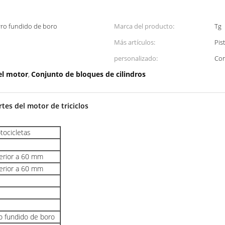
erro fundido de boro
Marca del producto:
Tg
Más artículos:
Pist
personalizado:
Con
el motor
Conjunto de bloques de cilindros
,
rtes del motor de triciclos
otocicletas
perior a 60 mm
perior a 60 mm
ro fundido de boro