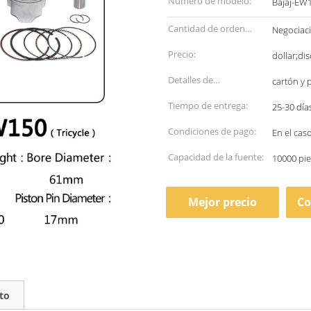
Número de modelo:
Bajaj-EW
Cantidad de orden
Negociac
mínima:
Precio:
dollar;di
Detalles de
cartón y 
empaquetado:
Tiempo de entrega:
25-30 día
Condiciones de pago:
En el cas
Capacidad de la fuente:
10000 pie
Mejor precio
Co
to