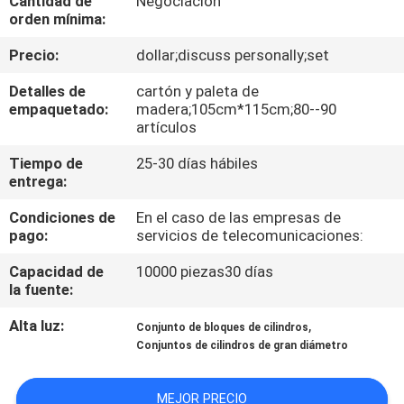
Cantidad de
Negociación
orden mínima:
CONTROL
Precio:
dollar;discuss personally;set
DE
Detalles de
cartón y paleta de
CALIDAD
empaquetado:
madera;105cm*115cm;80--90
artículos
ÉNTRENOS
Tiempo de
25-30 días hábiles
entrega:
EN
Condiciones de
En el caso de las empresas de
CONTACTO
pago:
servicios de telecomunicaciones:
CON
Capacidad de
10000 piezas30 días
la fuente:
NOTICIAS
Alta luz:
,
Conjunto de bloques de cilindros
Conjuntos de cilindros de gran diámetro
PIDA
UNA
MEJOR PRECIO