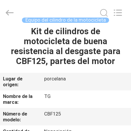
Development
Tianshan
Cylinder
Block.,Ltd.
All
Equipo del cilindro de la motocicleta
Rights
Reserved.
Kit de cilindros de
HOGAR
Developed
by
ECER
motocicleta de buena
PRODUCTOS
resistencia al desgaste para
CBF125, partes del motor
SOBRE
NOSOTROS
Lugar de
porcelana
origen:
VIAJE
Nombre de la
TG
marca:
DE
Número de
CBF125
LA
modelo:
FÁBRICA