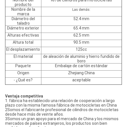
Nombre del
Kit de cilindros para motocicletas
producto
Nombre de la
Las demás:
marca
Diámetro del
52.4 mm
taladro
Diámetro exterior
65.4 mm
Alturas efectivas
62.5 mm
Altura total
90.5 mm
El desplazamiento
125cc
El material
de aleación de aluminio y hierro fundido de
boro
Paquete
Embalaje de cartón estándar
Origen
Zhejiang China
- ¿Qué es?
aceptable
Ventaja competitiva
1. fábrica ha establecido una relación de cooperación a largo
plazo con la misma famosa fábrica de motocicletas en China
2Somos el fabricante profesional de cilindros de motocicletas
desde hace más de veinte años.
3Somos un gran apoyo para el mercado de China y los mismos
mercados de países extranjeros, los productos son bien