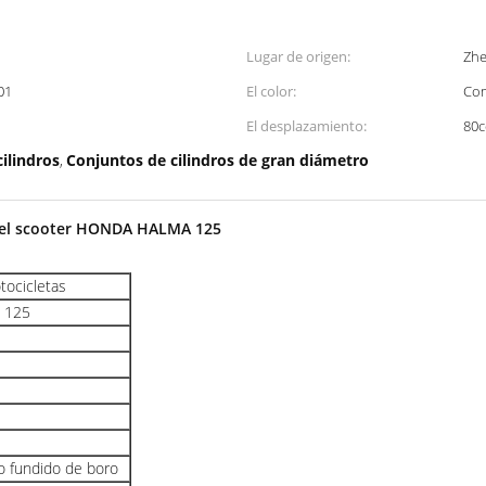
Lugar de origen:
Zhe
01
El color:
Co
El desplazamiento:
80c
ilindros
Conjuntos de cilindros de gran diámetro
,
ra el scooter HONDA HALMA 125
otocicletas
6 125
ro fundido de boro