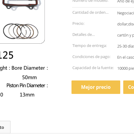
Número de modelo:
Año de ej
Cantidad de orden
Negociac
mínima:
Precio:
dollar;di
Detalles de
cartón y 
empaquetado:
Tiempo de entrega:
25-30 día
Condiciones de pago:
En el cas
Capacidad de la fuente:
10000 pie
Mejor precio
Co
to