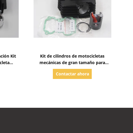
Mostrar detalles
ción Kit
Kit de cilindros de motocicletas
cleta
mecánicas de gran tamaño para
raturas
partes de motores de motor Suzuki
Contactar ahora
AX100