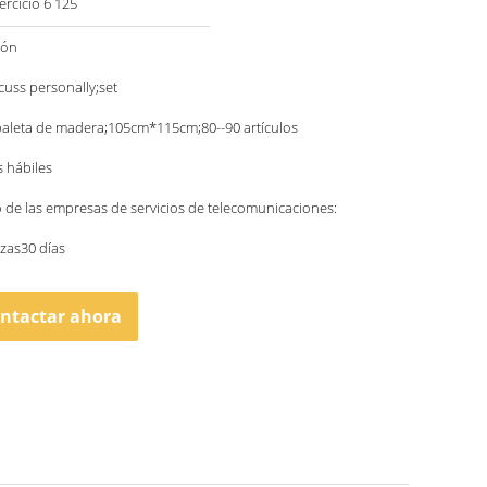
ercicio 6 125
ión
scuss personally;set
paleta de madera;105cm*115cm;80--90 artículos
s hábiles
o de las empresas de servicios de telecomunicaciones:
zas30 días
ntactar ahora