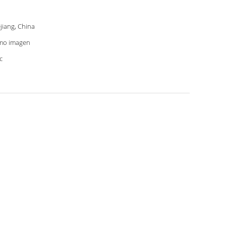
jiang, China
mo imagen
c