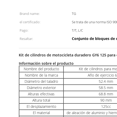
Brand name:
TG
el certificado:
Se trata de una norma ISO 90
Pago:
T/T, L/C
Conjunto de bloques de c
Resaltar:
Kit de cilindros de motocicleta duradero GY6 125 pa
Información sobre el producto
Nombre del producto
Kit de cilindros para m
Nombre de la marca
Año de ejercicio 
Diámetro del taladro
52.4 mm
Diámetro exterior
58.5 mm
Alturas efectivas
68.8 mm
Altura total
90 mm
El desplazamiento
125cc
El material
de aleación de aluminio y hier