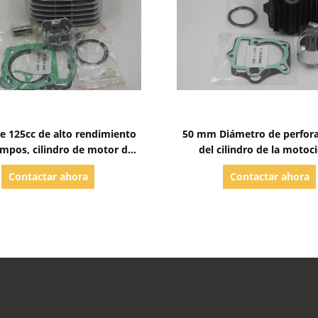
Mostrar detalles
Mostrar detalles
e 125cc de alto rendimiento
50 mm Diámetro de perfora
empos, cilindro de motor de
del cilindro de la motoci
motocicleta
Resistencia a altas tempe
Contactar ahora
Contactar ahora