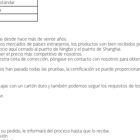
estándar
a
tas desde hace más de veinte años.
 mercados de países extranjeros, los productos son bien recibidos por
io aquí cerrado al puerto de Ningbo y el puerto de Shanghai.
ner el precio más competitivo de nosotros.
ra cinta de corrección, póngase en contacto con nosotros para obtener
os han pasado todas las pruebas, la certificación se puede proporcionar
cajas con un cartón duro y también podemos seguir los requisitos de los
e.
u pedido, le informará del proceso hasta que lo reciba.
sión.