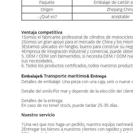
Paquete
Embalaje de cartón 
Origen
Zhejiang Chin
- ¿Qué es?
aceptable
Ventaja competitiva
1Somos el fabricante profesional de cilindros de motocicle
2Somos un gran apoyo para el mercado de China y los mismos
3Estamos ubicados en Ningbo, bueno para construir su negoc
4Empresa de integración industrial y comercial, puede obte
5. OEM / ODM son bienvenidos, si necesita OEM / ODM nuest
sus necesidades.
6. Todos los productos certificados, todos nuestros product
& Transporte marítimo
Embalaje
& Entrega
Detalles de embalaje: Una pieza con una caja, seis o nueve 
Detalle del envío:Por mar y depende de la elección del client
Detalles de la entrega:
En caso de no tener stock, puede tardar 25-35 días.
Nuestro servicio
1Una vez que nos haga un pedido, nuestro equipo rastreará s
2Entregar los bienes a nuestros clientes con rapidez y preci