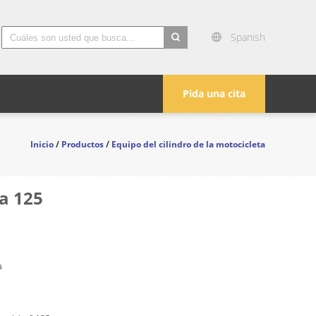
Spanish
search
Pida una cita
Inicio
/
Productos
/
Equipo del cilindro de la motocicleta
a 125
a