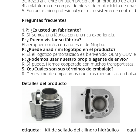
3Ofrezca al cliente un buen precio con un producto de alta c
4La plataforma de compra de piezas de motocicleta de una so
5. Equipo técnico profesional y estricto sistema de control 
Preguntas frecuentes
1.P: ¿Es usted un fabricante?
R: Sí, somos una fábrica con una rica experiencia.
P: ¿ Puedo visitar su fábrica?
El aeropuerto más cercano es el de Ningbo.
P: ¿Puede añadir mi logotipo en el producto?
R: Sí, el logotipo personalizado es bienvenido. OEM y ODM e
P: ¿Podemos usar nuestro propio agente de envío?
R: Sí, puede. Hemos cooperado con muchos transportistas. S
5. Q: ¿Cuáles son sus términos de embalaje?
R: Generalmente empacamos nuestras mercancías en bolsas 
Detalles del producto
etiqueta:
Kit de sellado del cilindro hidráulico
,
equi