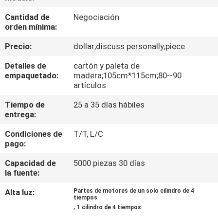
Cantidad de
Negociación
CONTROL
orden mínima:
DE
Precio:
dollar;discuss personally;piece
CALIDAD
Detalles de
cartón y paleta de
empaquetado:
madera;105cm*115cm;80--90
ÉNTRENOS
artículos
EN
Tiempo de
25 a 35 días hábiles
entrega:
CONTACTO
Condiciones de
T/T, L/C
CON
pago:
Capacidad de
5000 piezas 30 días
NOTICIAS
la fuente:
Alta luz:
Partes de motores de un solo cilindro de 4
PIDA
tiempos
,
1 cilindro de 4 tiempos
UNA