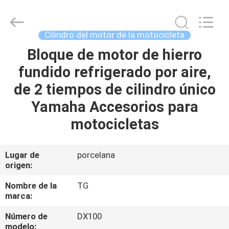
Tianshan
Cylinder
Block.,Ltd.
All
Rights
Cilindro del motor de la motocicleta
Reserved.
Developed
Bloque de motor de hierro
HOGAR
by
ECER
fundido refrigerado por aire,
PRODUCTOS
de 2 tiempos de cilindro único
Yamaha Accesorios para
SOBRE
motocicletas
NOSOTROS
Lugar de
porcelana
origen:
VIAJE
DE
Nombre de la
TG
marca:
LA
Número de
DX100
FÁBRICA
modelo: