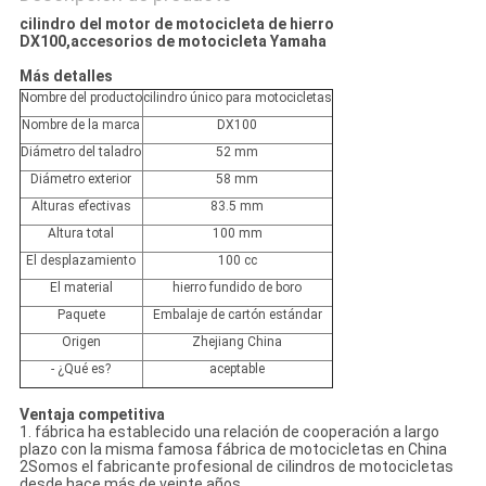
cilindro del motor de motocicleta de hierro
DX100,accesorios de motocicleta Yamaha
Más detalles
Nombre del producto
cilindro único para motocicletas
Nombre de la marca
DX100
Diámetro del taladro
52 mm
Diámetro exterior
58 mm
Alturas efectivas
83.5 mm
Altura total
100 mm
El desplazamiento
100 cc
El material
hierro fundido de boro
Paquete
Embalaje de cartón estándar
Origen
Zhejiang China
- ¿Qué es?
aceptable
Ventaja competitiva
1. fábrica ha establecido una relación de cooperación a largo
plazo con la misma famosa fábrica de motocicletas en China
2Somos el fabricante profesional de cilindros de motocicletas
desde hace más de veinte años.