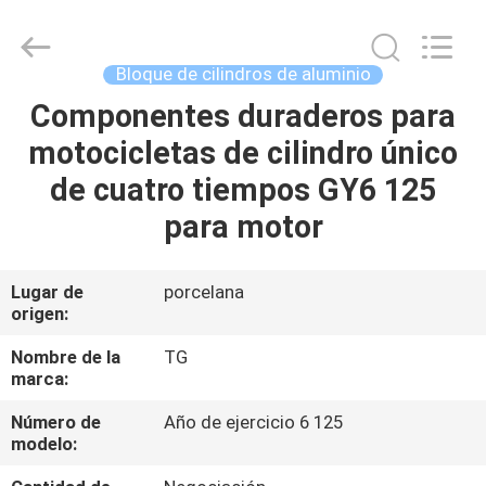
Development
Tianshan
Cylinder
Block.,Ltd.
All
Bloque de cilindros de aluminio
Rights
Reserved.
Componentes duraderos para
HOGAR
Developed
by
ECER
motocicletas de cilindro único
PRODUCTOS
de cuatro tiempos GY6 125
para motor
SOBRE
NOSOTROS
Lugar de
porcelana
origen:
VIAJE
Nombre de la
TG
marca:
DE
Número de
Año de ejercicio 6 125
LA
modelo:
FÁBRICA