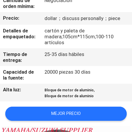
Cantidad de
Negociación
orden mínima:
CONTROL
Precio:
dollar；discuss personally；piece
DE
Detalles de
cartón y paleta de
CALIDAD
empaquetado:
madera;105cm*115cm;100-110
artículos
ÉNTRENOS
Tiempo de
25-35 días hábiles
entrega:
EN
CONTACTO
Capacidad de
20000 piezas 30 días
la fuente:
CON
Alta luz:
,
Bloque de motor de aluminio
Bloque de motor de aluminio
NOTICIAS
MEJOR PRECIO
PIDA
UNA