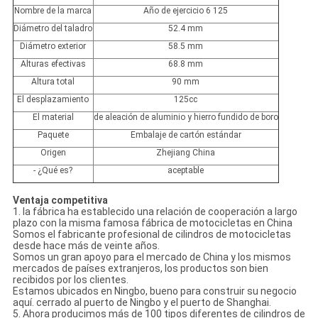
Nombre de la marca
Año de ejercicio 6 125
Diámetro del taladro
52.4 mm
Diámetro exterior
58.5 mm
Alturas efectivas
68.8 mm
Altura total
90 mm
El desplazamiento
125cc
El material
de aleación de aluminio y hierro fundido de boro
Paquete
Embalaje de cartón estándar
Origen
Zhejiang China
- ¿Qué es?
aceptable
Ventaja competitiva
1. la fábrica ha establecido una relación de cooperación a largo
plazo con la misma famosa fábrica de motocicletas en China
Somos el fabricante profesional de cilindros de motocicletas
desde hace más de veinte años.
Somos un gran apoyo para el mercado de China y los mismos
mercados de países extranjeros, los productos son bien
recibidos por los clientes.
Estamos ubicados en Ningbo, bueno para construir su negocio
aquí. cerrado al puerto de Ningbo y el puerto de Shanghai.
5. Ahora producimos más de 100 tipos diferentes de cilindros de