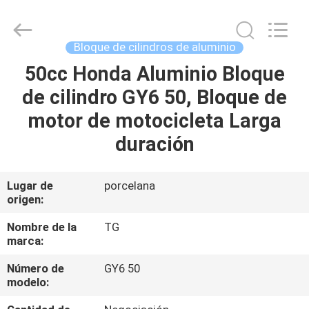
Development
Tianshan
Cylinder
Block.,Ltd.
All
Bloque de cilindros de aluminio
Rights
Reserved.
50cc Honda Aluminio Bloque
HOGAR
Developed
by
ECER
de cilindro GY6 50, Bloque de
PRODUCTOS
motor de motocicleta Larga
duración
SOBRE
NOSOTROS
Lugar de
porcelana
origen:
VIAJE
Nombre de la
TG
marca:
DE
Número de
GY6 50
LA
modelo:
FÁBRICA