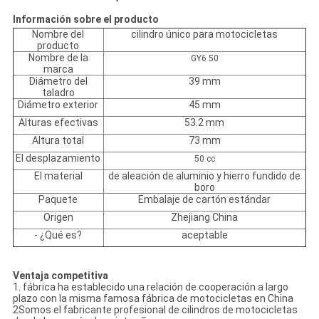
Información sobre el producto
Nombre del
cilindro único para motocicletas
producto
Nombre de la
GY6 50
marca
Diámetro del
39 mm
taladro
Diámetro exterior
45 mm
Alturas efectivas
53.2 mm
Altura total
73 mm
El desplazamiento
50 cc
El material
de aleación de aluminio y hierro fundido de
boro
Paquete
Embalaje de cartón estándar
Origen
Zhejiang China
- ¿Qué es?
aceptable
Ventaja competitiva
1. fábrica ha establecido una relación de cooperación a largo
plazo con la misma famosa fábrica de motocicletas en China
2Somos el fabricante profesional de cilindros de motocicletas