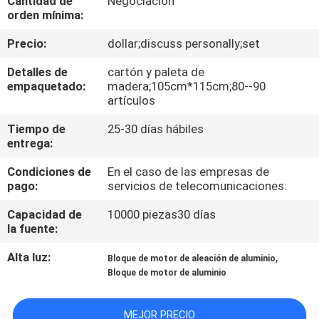
Cantidad de
Negociación
orden mínima:
CONTROL
Precio:
dollar;discuss personally;set
DE
Detalles de
cartón y paleta de
CALIDAD
empaquetado:
madera;105cm*115cm;80--90
artículos
ÉNTRENOS
Tiempo de
25-30 días hábiles
entrega:
EN
Condiciones de
En el caso de las empresas de
CONTACTO
pago:
servicios de telecomunicaciones:
CON
Capacidad de
10000 piezas30 días
la fuente:
NOTICIAS
Alta luz:
,
Bloque de motor de aleación de aluminio
Bloque de motor de aluminio
PIDA
UNA
MEJOR PRECIO