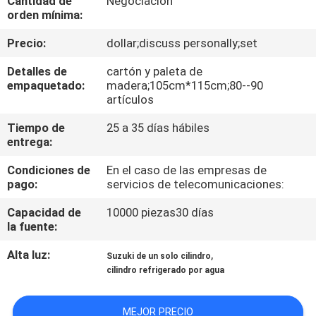
Cantidad de
Negociación
orden mínima:
CONTROL
Precio:
dollar;discuss personally;set
DE
Detalles de
cartón y paleta de
CALIDAD
empaquetado:
madera;105cm*115cm;80--90
artículos
ÉNTRENOS
Tiempo de
25 a 35 días hábiles
entrega:
EN
Condiciones de
En el caso de las empresas de
CONTACTO
pago:
servicios de telecomunicaciones:
CON
Capacidad de
10000 piezas30 días
la fuente:
NOTICIAS
Alta luz:
,
Suzuki de un solo cilindro
cilindro refrigerado por agua
PIDA
UNA
MEJOR PRECIO