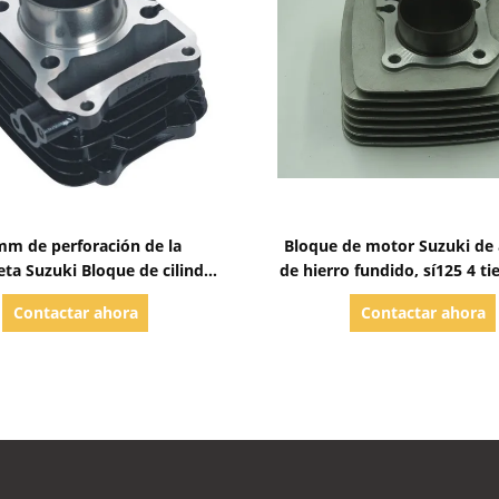
Mostrar detalles
Mostrar detalles
mm de perforación de la
Bloque de motor Suzuki de 
eta Suzuki Bloque de cilindro
de hierro fundido, sí125 4 t
de alto rendimiento GS125
cilindro único
Contactar ahora
Contactar ahora