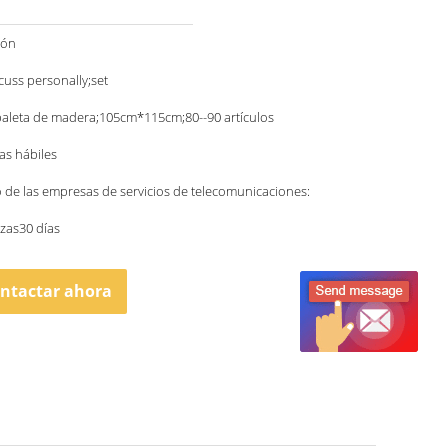
ión
scuss personally;set
paleta de madera;105cm*115cm;80--90 artículos
ías hábiles
o de las empresas de servicios de telecomunicaciones:
zas30 días
ntactar ahora