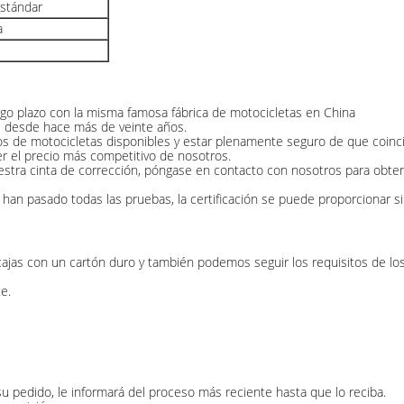
estándar
a
argo plazo con la misma famosa fábrica de motocicletas en China
as desde hace más de veinte años.
os de motocicletas disponibles y estar plenamente seguro de que coinc
er el precio más competitivo de nosotros.
ra cinta de corrección, póngase en contacto con nosotros para obtener
 han pasado todas las pruebas, la certificación se puede proporcionar 
cajas con un cartón duro y también podemos seguir los requisitos de los
e.
u pedido, le informará del proceso más reciente hasta que lo reciba.