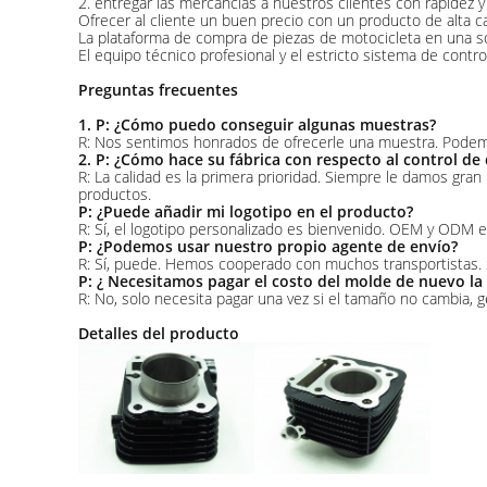
2. entregar las mercancías a nuestros clientes con rapidez y
Ofrecer al cliente un buen precio con un producto de alta ca
La plataforma de compra de piezas de motocicleta en una sol
El equipo técnico profesional y el estricto sistema de contro
Preguntas frecuentes
1. P: ¿Cómo puedo conseguir algunas muestras?
R: Nos sentimos honrados de ofrecerle una muestra. Podemos 
2. P: ¿Cómo hace su fábrica con respecto al control de 
R: La calidad es la primera prioridad. Siempre le damos gra
productos.
P: ¿Puede añadir mi logotipo en el producto?
R: Sí, el logotipo personalizado es bienvenido. OEM y ODM e
P: ¿Podemos usar nuestro propio agente de envío?
R: Sí, puede. Hemos cooperado con muchos transportistas. S
P: ¿ Necesitamos pagar el costo del molde de nuevo la
R: No, solo necesita pagar una vez si el tamaño no cambia
Detalles del producto