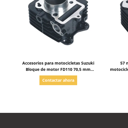
Mostrar detalles
Accesorios para motocicletas Suzuki
57 
Bloque de motor FD110 70,5 mm
motocicl
Alturas efectivas
único 
Contactar ahora