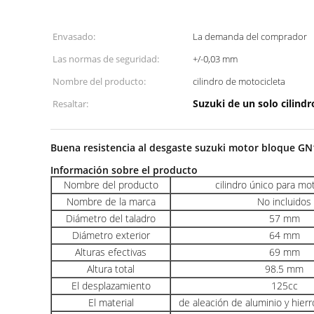
Envasado:
La demanda del comprador
Las normas de seguridad:
+/-0,03 mm
Nombre del producto:
cilindro de motocicleta
Suzuki de un solo cilindr
Resaltar:
Buena resistencia al desgaste suzuki motor bloque GN
Información sobre el producto
Nombre del producto
cilindro único para mo
Nombre de la marca
No incluidos
Diámetro del taladro
57 mm
Diámetro exterior
64 mm
Alturas efectivas
69 mm
Altura total
98.5 mm
El desplazamiento
125cc
El material
de aleación de aluminio y hier