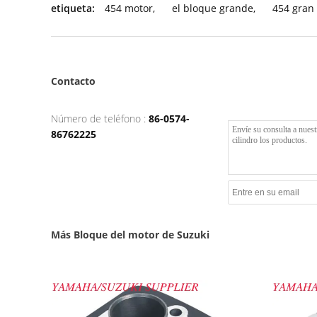
etiqueta:
454 motor
,
el bloque grande
,
454 gran
Contacto
Número de teléfono :
86-0574-
86762225
Más Bloque del motor de Suzuki