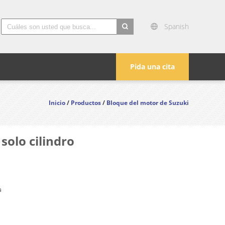
Spanish
search
Pida una cita
Inicio
/
Productos
/
Bloque del motor de Suzuki
solo cilindro
a