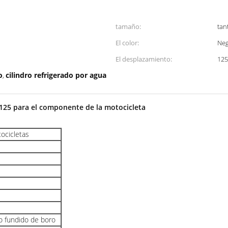
tamaño:
tan
El color:
Ne
El desplazamiento:
125
o
cilindro refrigerado por agua
,
125 para el componente de la motocicleta
tocicletas
ro fundido de boro