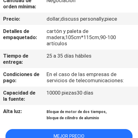
Cantidad de
Negociación
orden mínima:
CONTROL
Precio:
dollar;discuss personally;piece
DE
Detalles de
cartón y paleta de
CALIDAD
empaquetado:
madera;105cm*115cm;90-100
artículos
ÉNTRENOS
Tiempo de
25 a 35 días hábiles
entrega:
EN
Condiciones de
En el caso de las empresas de
CONTACTO
pago:
servicios de telecomunicaciones:
CON
Capacidad de
10000 piezas30 días
la fuente:
NOTICIAS
Alta luz:
,
Bloque de motor de dos tiempos
bloque de cilindro de aluminio
PIDA
UNA
MEJOR PRECIO