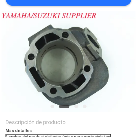
CITA
MAPA
DEL
SITIO
PRIVACY
POLICY
Descripción de producto
Más detalles