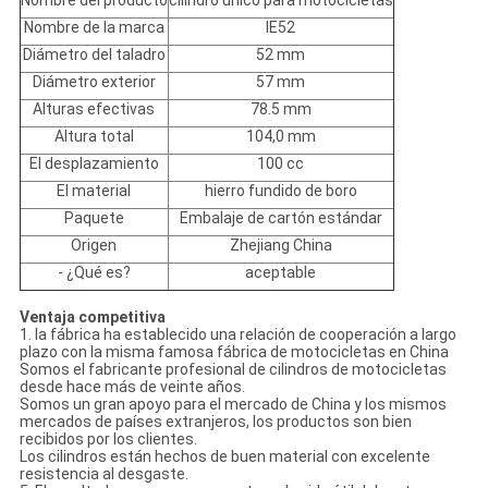
Nombre del producto
cilindro único para motocicletas
Nombre de la marca
IE52
Diámetro del taladro
52 mm
Diámetro exterior
57 mm
Alturas efectivas
78.5 mm
Altura total
104,0 mm
El desplazamiento
100 cc
El material
hierro fundido de boro
Paquete
Embalaje de cartón estándar
Origen
Zhejiang China
- ¿Qué es?
aceptable
Ventaja competitiva
1. la fábrica ha establecido una relación de cooperación a largo
plazo con la misma famosa fábrica de motocicletas en China
Somos el fabricante profesional de cilindros de motocicletas
desde hace más de veinte años.
Somos un gran apoyo para el mercado de China y los mismos
mercados de países extranjeros, los productos son bien
recibidos por los clientes.
Los cilindros están hechos de buen material con excelente
resistencia al desgaste.