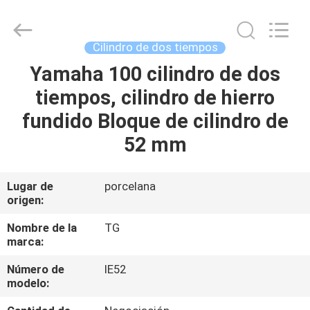
Tianshan
Cylinder
Block.,Ltd.
All
Rights
Cilindro de dos tiempos
Reserved.
Developed
Yamaha 100 cilindro de dos
HOGAR
by
ECER
tiempos, cilindro de hierro
PRODUCTOS
fundido Bloque de cilindro de
52 mm
SOBRE
NOSOTROS
Lugar de
porcelana
origen:
VIAJE
Nombre de la
TG
marca:
DE
Número de
IE52
LA
modelo:
FÁBRICA