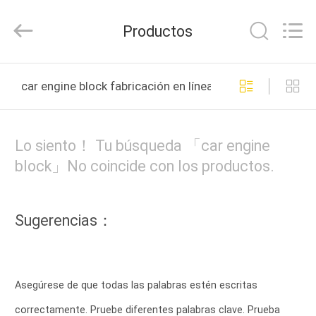
Tianshan
Cylinder
Block.,Ltd.
Productos
All
Rights
Reserved.
Developed
by
HOGAR
ECER
car engine block fabricación en línea
PRODUCTOS
Lo siento！ Tu búsqueda 「car engine
SOBRE
block」No coincide con los productos.
NOSOTROS
Sugerencias：
VIAJE
DE
LA
Asegúrese de que todas las palabras estén escritas
FÁBRICA
correctamente. Pruebe diferentes palabras clave. Prueba