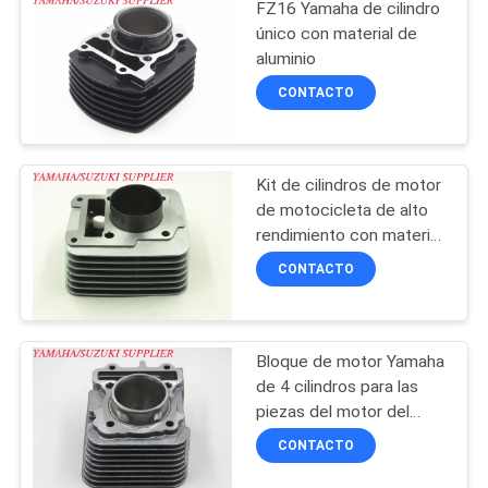
FZ16 Yamaha de cilindro
CITA
único con material de
aluminio
CONTACTO
MAPA
DEL
SITIO
Kit de cilindros de motor
de motocicleta de alto
rendimiento con material
PRIVACY
de aluminio
CONTACTO
POLICY
Bloque de motor Yamaha
de 4 cilindros para las
piezas del motor del
scooter MIO-M3
CONTACTO