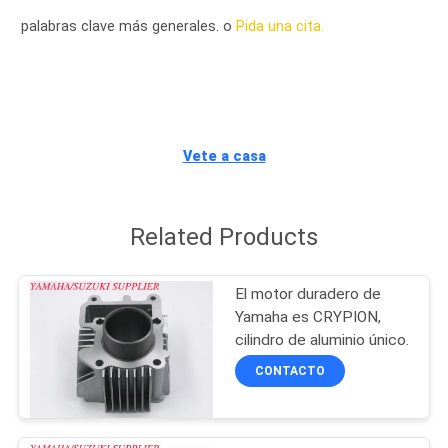
palabras clave más generales. o
Pida una cita.
CONTROL
DE
CALIDAD
Vete a casa
ÉNTRENOS
EN
Related Products
CONTACTO
CON
El motor duradero de
Yamaha es CRYPION,
NOTICIAS
cilindro de aluminio único.
CONTACTO
PIDA
UNA