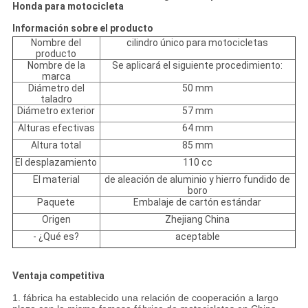
Honda para motocicleta
Información sobre el producto
Nombre del
cilindro único para motocicletas
producto
Nombre de la
Se aplicará el siguiente procedimiento:
marca
Diámetro del
50 mm
taladro
Diámetro exterior
57 mm
Alturas efectivas
64 mm
Altura total
85 mm
El desplazamiento
110 cc
El material
de aleación de aluminio y hierro fundido de
boro
Paquete
Embalaje de cartón estándar
Origen
Zhejiang China
- ¿Qué es?
aceptable
Ventaja competitiva
1. fábrica ha establecido una relación de cooperación a largo