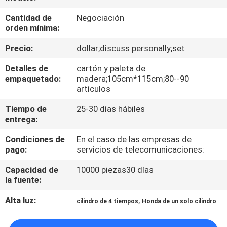
Cantidad de
Negociación
CONTROL
orden mínima:
DE
Precio:
dollar;discuss personally;set
CALIDAD
Detalles de
cartón y paleta de
empaquetado:
madera;105cm*115cm;80--90
ÉNTRENOS
artículos
EN
Tiempo de
25-30 días hábiles
entrega:
CONTACTO
Condiciones de
En el caso de las empresas de
CON
pago:
servicios de telecomunicaciones:
Capacidad de
10000 piezas30 días
NOTICIAS
la fuente:
Alta luz:
,
cilindro de 4 tiempos
Honda de un solo cilindro
PIDA
UNA