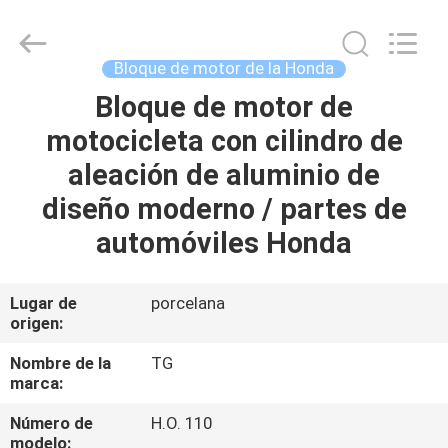
Tianshan
Cylinder
Block.,Ltd.
All
Rights
Bloque de motor de la Honda
Reserved.
Developed
by
Bloque de motor de
HOGAR
ECER
motocicleta con cilindro de
PRODUCTOS
aleación de aluminio de
diseño moderno / partes de
SOBRE
automóviles Honda
NOSOTROS
Lugar de
porcelana
origen:
VIAJE
DE
Nombre de la
TG
marca:
LA
Número de
H.O. 110
FÁBRICA
modelo: