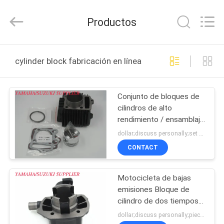
Development
Tianshan
Cylinder
Productos
Block.,Ltd.
All
Rights
Reserved.
Developed
HOGAR
by
cylinder block fabricación en línea
ECER
PRODUCTOS
Conjunto de bloques de
cilindros de alto
SOBRE
rendimiento / ensamblaje
NOSOTROS
de bloques de motores
dollar;discuss personally;set MOQ:Negociación
de motocicletas
CONTACT
VIAJE
Motocicleta de bajas
DE
emisiones Bloque de
LA
cilindro de dos tiempos
39,94 mm Diámetro del
FÁBRICA
dollar;discuss personally;piece MOQ:Negociación