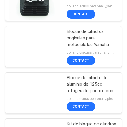
de cuatro tiempos
dollar;discuss personally;set MOQ:Negociación
CITA
CONTACT
MAPA
Bloque de cilindros
DEL
originales para
SITIO
motocicletas Yamaha
110C8 Motor de
dollar；discuss personally；piece MOQ:Negociación
vehículos con viga curva
CONTACT
PRIVACY
POLICY
Bloque de cilindro de
aluminio de 125cc
refrigerado por aire con
diámetro externo de 58.5
dollar;discuss personally;piece MOQ:Negociación
mm
CONTACT
Kit de bloque de cilindros