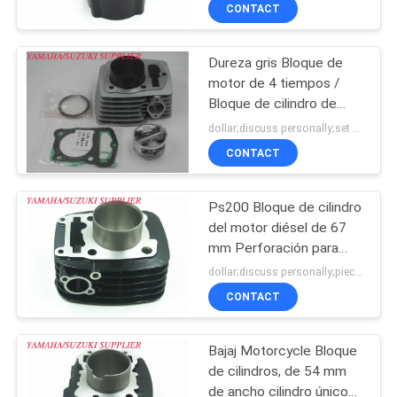
tajo, 54,8 mm Diámetro
CONTACT
externo
CONTROL
Dureza gris Bloque de
DE
motor de 4 tiempos /
CALIDAD
Bloque de cilindro de
motor hecho a medida
dollar;discuss personally;set MOQ:Negociación
ÉNTRENOS
CONTACT
EN
Ps200 Bloque de cilindro
CONTACTO
del motor diésel de 67
CON
mm Perforación para
partes del motor de la
dollar;discuss personally;piece MOQ:Negociación
motocicleta Bajaj
CONTACT
NOTICIAS
Bajaj Motorcycle Bloque
PIDA
de cilindros, de 54 mm
UNA
de ancho cilindro único