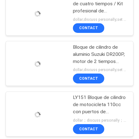
de cuatro tiempos / Kit
profesional de
reparación de cilindros
dollar;discuss personally;set MOQ:Negociación
fuertes
CONTACT
Bloque de cilindro de
aluminio Suzuki DR200P,
motor de 2 tiempos
cilindro único
dollar;discuss personally;set MOQ:Negociación
CONTACT
LY151 Bloque de cilindro
de motocicleta 110cc
con puertos de
excavación limpios y
dollar；discuss personally；piece MOQ:Negociación
suaves
CONTACT