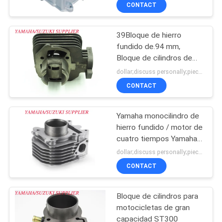
CONTACT
CONTROL
39Bloque de hierro
DE
fundido de.94 mm,
CALIDAD
Bloque de cilindros de
motor Peugeot 50.
dollar;discuss personally;piece MOQ:Negociación
ÉNTRENOS
CONTACT
EN
Yamaha monocilindro de
CONTACTO
hierro fundido / motor de
CON
cuatro tiempos Yamaha
Bloque de motor 49mm
dollar;discuss personally;piece MOQ:Negociación
51mm
CONTACT
NOTICIAS
Bloque de cilindros para
PIDA
motocicletas de gran
UNA
capacidad ST300