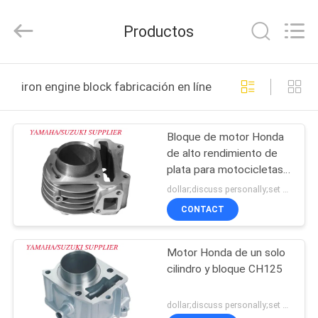
Development
Tianshan
Cylinder
Productos
Block.,Ltd.
All
Rights
Reserved.
Developed
HOGAR
by
iron engine block fabricación en línea
ECER
PRODUCTOS
Bloque de motor Honda
de alto rendimiento de
SOBRE
plata para motocicletas
NOSOTROS
HONDA de 80cc
dollar;discuss personally;set MOQ:Negociación
CONTACT
VIAJE
Motor Honda de un solo
DE
cilindro y bloque CH125
LA
FÁBRICA
dollar;discuss personally;set MOQ:Negociación