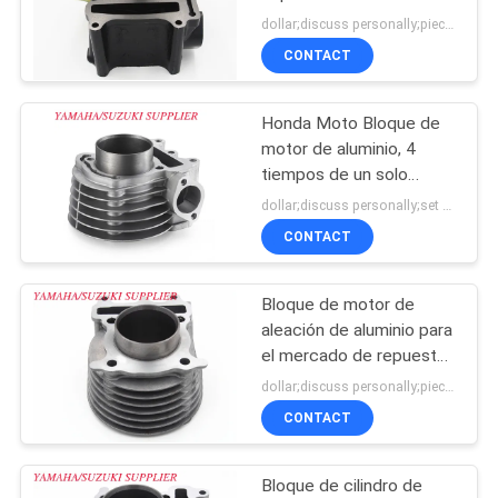
dollar;discuss personally;piece MOQ:Negociación
CITA
CONTACT
MAPA
Honda Moto Bloque de
DEL
motor de aluminio, 4
SITIO
tiempos de un solo
cilindro Larga vida útil
dollar;discuss personally;set MOQ:Negociación
CONTACT
PRIVACY
POLICY
Bloque de motor de
aleación de aluminio para
el mercado de repuestos
Yamaha 110 para partes
dollar;discuss personally;piece MOQ:Negociación
de motor de 110cc
CONTACT
Bloque de cilindro de