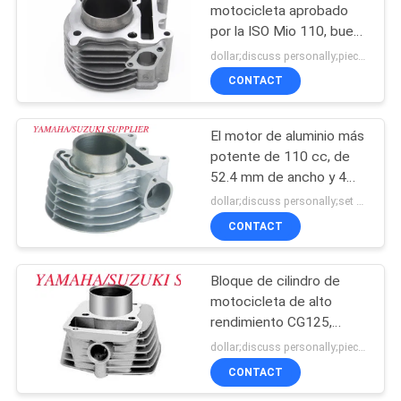
motocicleta aprobado
por la ISO Mio 110, buena
disipación de calor
dollar;discuss personally;piece MOQ:Negociación
CONTACT
El motor de aluminio más
potente de 110 cc, de
52.4 mm de ancho y 4
tiempos de cilindro único.
dollar;discuss personally;set MOQ:Negociación
CONTACT
Bloque de cilindro de
motocicleta de alto
rendimiento CG125,
cilindro de aleación de
dollar;discuss personally;piece MOQ:Negociación
aluminio
CONTACT