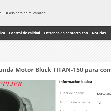
el usuario está en mi corazón!
rica
Control de calidad
Éntrenos en contacto con
Noticias
 Honda Motor Block TITAN-150 para co
Informacion basica
Lugar de origen:
porcelan
Nombre de la marca:
TG