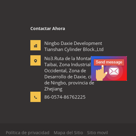
Contactar Ahora
Ningbo Daxie Development
Tianshan Cylinder Block.,Ltd
No3.Ruta de la Montaña
Taibai, Zona Industrial
Occidental, Zona de
Desarrollo de Daxie, ciudad
de Ningbo, provincia de
Zhejiang
86-0574-86762225
Política de privacidad
Mapa del Sitio
Sitio movil