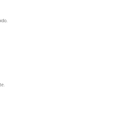
ido.
te.