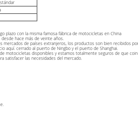
estándar
a
argo plazo con la misma famosa fábrica de motocicletas en China
as desde hace más de veinte años.
mercados de países extranjeros, los productos son bien recibidos por 
o aquí. cerrado al puerto de Ningbo y el puerto de Shanghai.
 de motocicletas disponibles y estamos totalmente seguros de que coin
a satisfacer las necesidades del mercado.
e.