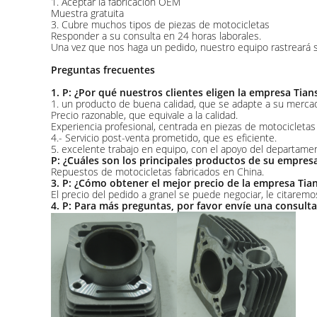
1. Aceptar la fabricación OEM
Muestra gratuita
3. Cubre muchos tipos de piezas de motocicletas
Responder a su consulta en 24 horas laborales.
Una vez que nos haga un pedido, nuestro equipo rastreará s
Preguntas frecuentes
1. P: ¿Por qué nuestros clientes eligen la empresa Tia
1. un producto de buena calidad, que se adapte a su merca
Precio razonable, que equivale a la calidad.
Experiencia profesional, centrada en piezas de motocicleta
4.- Servicio post-venta prometido, que es eficiente.
5. excelente trabajo en equipo, con el apoyo del departam
P: ¿Cuáles son los principales productos de su empres
Repuestos de motocicletas fabricados en China.
3. P: ¿Cómo obtener el mejor precio de la empresa Tia
El precio del pedido a granel se puede negociar, le citaremos
4. P: Para más preguntas, por favor envíe una consulta