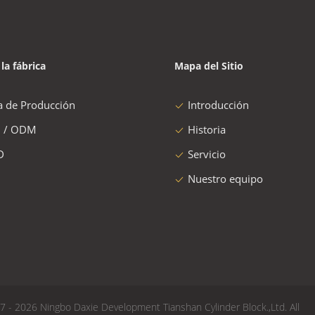
 la fábrica
Mapa del Sitio
a de Producción
Introducción
 / ODM
Historia
D
Servicio
Nuestro equipo
7 - 2026 Ningbo Daxie Development Tianshan Cylinder Block.,Ltd. All