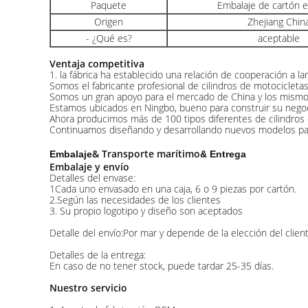
Paquete
Embalaje de cartón 
Origen
Zhejiang Chin
- ¿Qué es?
aceptable
Ventaja competitiva
1. la fábrica ha establecido una relación de cooperación a l
Somos el fabricante profesional de cilindros de motociclet
Somos un gran apoyo para el mercado de China y los mismos 
Estamos ubicados en Ningbo, bueno para construir su negoci
Ahora producimos más de 100 tipos diferentes de cilindros
Continuamos diseñando y desarrollando nuevos modelos par
& Transporte marítimo
Embalaje
& Entrega
Embalaje y envío
Detalles del envase:
1Cada uno envasado en una caja, 6 o 9 piezas por cartón.
2.Según las necesidades de los clientes
3. Su propio logotipo y diseño son aceptados
Detalle del envío:Por mar y depende de la elección del client
Detalles de la entrega:
En caso de no tener stock, puede tardar 25-35 días.
Nuestro servicio