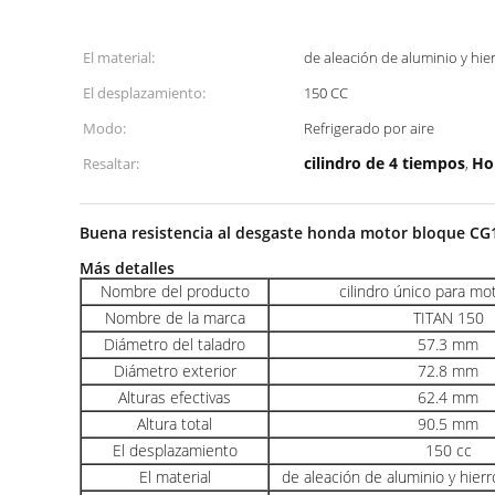
El material:
de aleación de aluminio y hi
El desplazamiento:
150 CC
Modo:
Refrigerado por aire
cilindro de 4 tiempos
Ho
Resaltar:
,
Buena resistencia al desgaste honda motor bloque C
Más detalles
Nombre del producto
cilindro único para mo
Nombre de la marca
TITAN 150
Diámetro del taladro
57.3 mm
Diámetro exterior
72.8 mm
Alturas efectivas
62.4 mm
Altura total
90.5 mm
El desplazamiento
150 cc
El material
de aleación de aluminio y hier