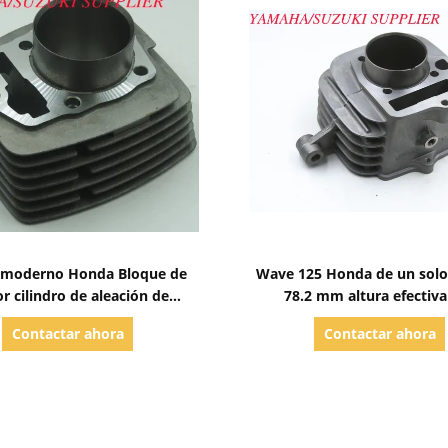
Mostrar detalles
Mostrar detalles
 moderno Honda Bloque de
Wave 125 Honda de un solo 
r cilindro de aleación de
78.2 mm altura efectiva
io para motocicleta Honda
certificado
Contactar ahora
Contactar ahora