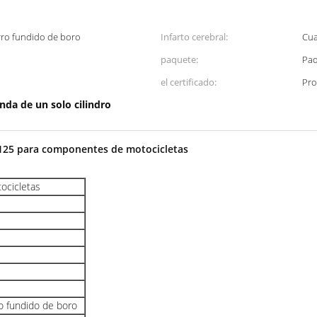
erro fundido de boro
Infarto cerebral:
Cua
paquete:
Paq
el certificado:
Pro
nda de un solo cilindro
G125 para componentes de motocicletas
tocicletas
ro fundido de boro