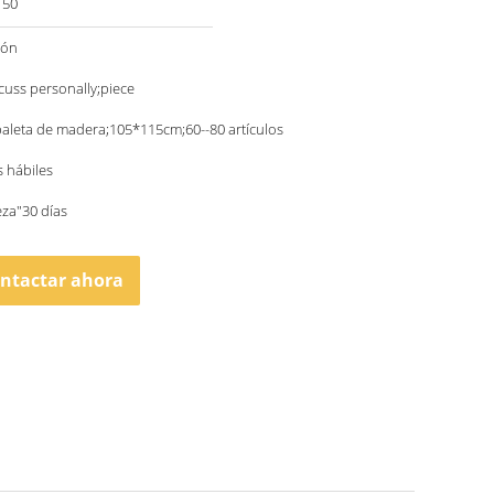
150
ión
scuss personally;piece
paleta de madera;105*115cm;60--80 artículos
s hábiles
za"30 días
ntactar ahora