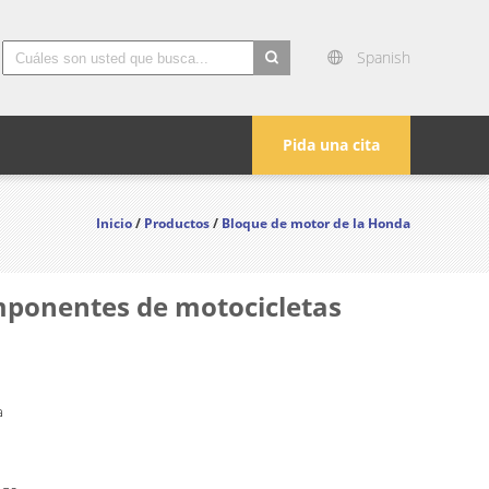
Spanish
search
Pida una cita
Inicio
/
Productos
/
Bloque de motor de la Honda
mponentes de motocicletas
a