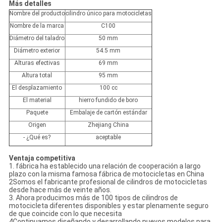
Más detalles
Nombre del producto
cilindro único para motocicletas
Nombre de la marca
C100
Diámetro del taladro
50 mm
Diámetro exterior
54.5 mm
Alturas efectivas
69 mm
Altura total
95 mm
El desplazamiento
100 cc
El material
hierro fundido de boro
Paquete
Embalaje de cartón estándar
Origen
Zhejiang China
- ¿Qué es?
aceptable
Ventaja competitiva
1. fábrica ha establecido una relación de cooperación a largo
plazo con la misma famosa fábrica de motocicletas en China
2Somos el fabricante profesional de cilindros de motocicletas
desde hace más de veinte años.
3. Ahora producimos más de 100 tipos de cilindros de
motocicleta diferentes disponibles y estar plenamente seguro
de que coincide con lo que necesita
4Continuamos diseñando y desarrollando nuevos modelos para