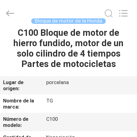
Development
Tianshan
Cylinder
Block.,Ltd.
All
Bloque de motor de la Honda
Rights
Reserved.
Developed
C100 Bloque de motor de
HOGAR
by
ECER
hierro fundido, motor de un
PRODUCTOS
solo cilindro de 4 tiempos
Partes de motocicletas
SOBRE
NOSOTROS
Lugar de
porcelana
origen:
VIAJE
Nombre de la
TG
marca:
DE
Número de
C100
LA
modelo:
FÁBRICA