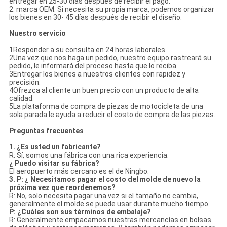
entregar en 25-30 días después de recibir el pago.
2. marca OEM: Si necesita su propia marca, podemos organizar
los bienes en 30- 45 días después de recibir el diseño.
Nuestro servicio
1Responder a su consulta en 24 horas laborales.
2Una vez que nos haga un pedido, nuestro equipo rastreará su
pedido, le informará del proceso hasta que lo reciba.
3Entregar los bienes a nuestros clientes con rapidez y
precisión.
4Ofrezca al cliente un buen precio con un producto de alta
calidad.
5La plataforma de compra de piezas de motocicleta de una
sola parada le ayuda a reducir el costo de compra de las piezas.
Preguntas frecuentes
1. ¿Es usted un fabricante?
R: Sí, somos una fábrica con una rica experiencia.
¿ Puedo visitar su fábrica?
El aeropuerto más cercano es el de Ningbo.
3. P: ¿ Necesitamos pagar el costo del molde de nuevo la
próxima vez que reordenemos?
R: No, solo necesita pagar una vez si el tamaño no cambia,
generalmente el molde se puede usar durante mucho tiempo.
P: ¿Cuáles son sus términos de embalaje?
R: Generalmente empacamos nuestras mercancías en bolsas