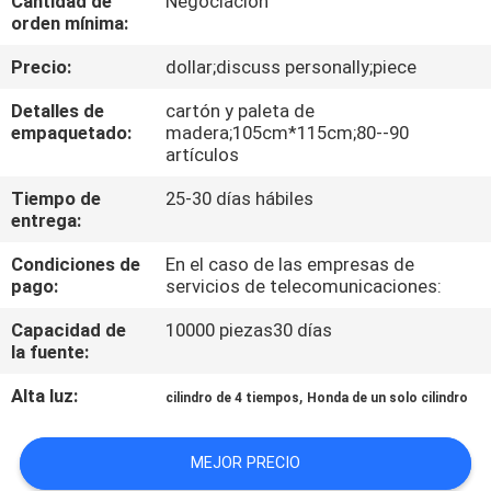
Cantidad de
Negociación
orden mínima:
CONTROL
Precio:
dollar;discuss personally;piece
DE
Detalles de
cartón y paleta de
CALIDAD
empaquetado:
madera;105cm*115cm;80--90
artículos
ÉNTRENOS
Tiempo de
25-30 días hábiles
entrega:
EN
Condiciones de
En el caso de las empresas de
CONTACTO
pago:
servicios de telecomunicaciones:
CON
Capacidad de
10000 piezas30 días
la fuente:
NOTICIAS
Alta luz:
,
cilindro de 4 tiempos
Honda de un solo cilindro
PIDA
MEJOR PRECIO
UNA