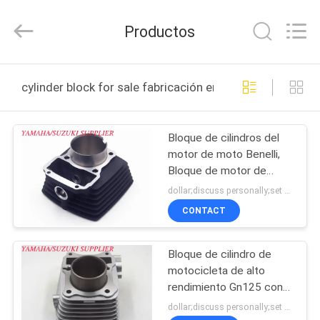
Tianshan
Cylinder
Block.,Ltd.
Productos
All
Rights
Reserved.
Developed
by
HOGAR
ECER
cylinder block for sale fabricación en línea
PRODUCTOS
Bloque de cilindros del
motor de moto Benelli,
SOBRE
Bloque de motor de
NOSOTROS
moto Tx200 original
dollar;discuss personally;set MOQ:Negociación
CONTACT
VIAJE
Bloque de cilindro de
DE
motocicleta de alto
LA
rendimiento Gn125 con
desplazamiento de
FÁBRICA
dollar;discuss personally;set MOQ:Negociación