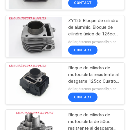
125cc
CONTACT
CONTROL
ZY125 Bloque de cilindro
DE
de aluminio, Bloque de
CALIDAD
cilindro único de 125cc
para Yamaha
dollar;discuss personally;piece MOQ:Negociación
ÉNTRENOS
CONTACT
EN
Bloque de cilindro de
CONTACTO
motocicleta resistente al
CON
desgaste 125cc Cuatro
tiempos para Lifan 124
dollar;discuss personally;piece MOQ:Negociación
CONTACT
NOTICIAS
Bloque de cilindro de
PIDA
motocicleta de 50cc
UNA
resistente al desgaste