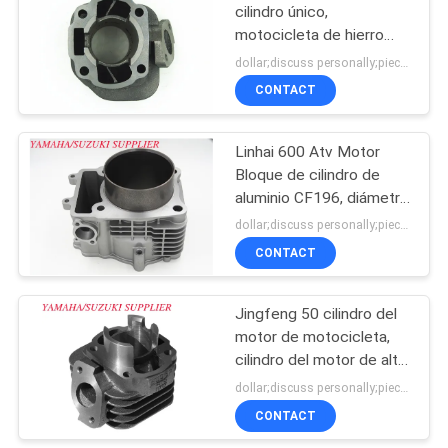
cilindro único,
motocicleta de hierro
fundido bloque de
dollar;discuss personally;piece MOQ:Negociación
cilindros
CONTACT
Linhai 600 Atv Motor
Bloque de cilindro de
aluminio CF196, diámetro
de perforación de 96
dollar;discuss personally;piece MOQ:Negociación
mm
CONTACT
Jingfeng 50 cilindro del
motor de motocicleta,
cilindro del motor de alta
intensidad
dollar;discuss personally;piece MOQ:Negociación
CONTACT