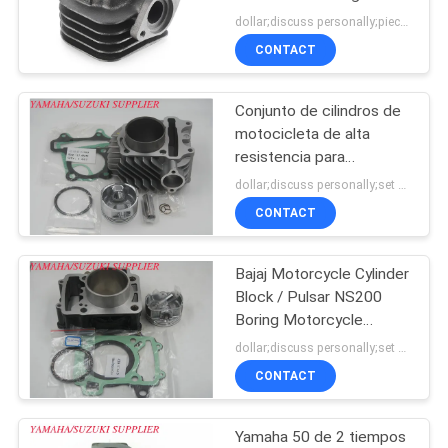
para accesorios del
dollar;discuss personally;piece MOQ:Negociación
CITA
motor Kym
CONTACT
MAPA
Conjunto de cilindros de
DEL
motocicleta de alta
SITIO
resistencia para
motocicleta 157QMJ
dollar;discuss personally;set MOQ:Negociación
CONTACT
PRIVACY
POLICY
Bajaj Motorcycle Cylinder
Block / Pulsar NS200
Boring Motorcycle
Cylinder (Bloque de
dollar;discuss personally;set MOQ:Negociación
cilindro de la motocicleta
CONTACT
Bajaj / Pulsar NS200
Boring del cilindro de la
motocicleta)
Yamaha 50 de 2 tiempos