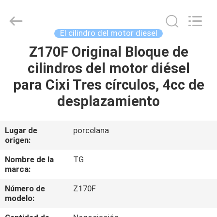
Development
Tianshan
Cylinder
Block.,Ltd.
All
El cilindro del motor diesel
Rights
Reserved.
Z170F Original Bloque de
HOGAR
Developed
by
ECER
cilindros del motor diésel
PRODUCTOS
para Cixi Tres círculos, 4cc de
desplazamiento
SOBRE
NOSOTROS
Lugar de
porcelana
origen:
VIAJE
Nombre de la
TG
marca:
DE
Número de
Z170F
LA
modelo:
FÁBRICA