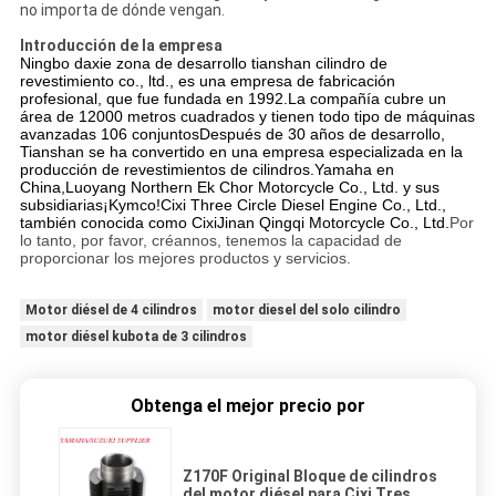
no importa de dónde vengan.
Introducción de la empresa
Ningbo daxie zona de desarrollo tianshan cilindro de
revestimiento co., ltd., es una empresa de fabricación
profesional, que fue fundada en 1992.La compañía cubre un
área de 12000 metros cuadrados y tienen todo tipo de máquinas
avanzadas 106 conjuntosDespués de 30 años de desarrollo,
Tianshan se ha convertido en una empresa especializada en la
producción de revestimientos de cilindros.
Yamaha en
China,
Luoyang Northern Ek Chor Motorcycle Co., Ltd. y sus
subsidiarias
¡Kymco!
Cixi Three Circle Diesel Engine Co., Ltd.,
también conocida como Cixi
Jinan Qingqi Motorcycle Co., Ltd.
Por
lo tanto, por favor, créannos, tenemos la capacidad de
proporcionar los mejores productos y servicios.
Motor diésel de 4 cilindros
motor diesel del solo cilindro
motor diésel kubota de 3 cilindros
Obtenga el mejor precio por
Z170F Original Bloque de cilindros
del motor diésel para Cixi Tres