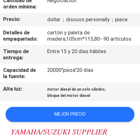
Cantidad de
Negociación
orden mínima:
CONTROL
Precio:
dollar；discuss personally；piece
DE
Detalles de
cartón y paleta de
CALIDAD
empaquetado:
madera;105cm*115,80--90 artículos
Tiempo de
Entre 15 y 20 días hábiles
ÉNTRENOS
entrega:
EN
Capacidad de
20000"pieza"20 días
CONTACTO
la fuente:
CON
Alta luz:
,
motor diesel de un solo cilindro
bloque del motor diesel
NOTICIAS
MEJOR PRECIO
PIDA
UNA