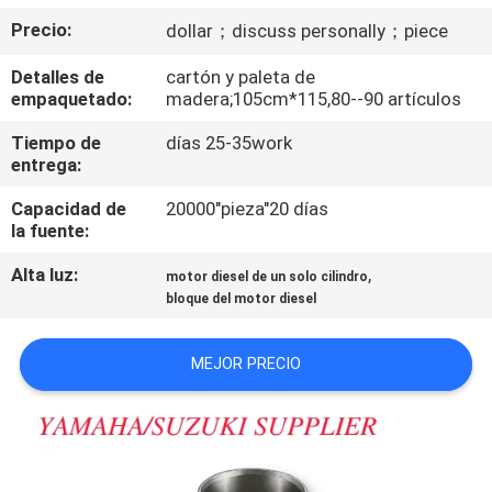
Precio:
dollar；discuss personally；piece
CONTROL
Detalles de
cartón y paleta de
DE
empaquetado:
madera;105cm*115,80--90 artículos
CALIDAD
Tiempo de
días 25-35work
entrega:
ÉNTRENOS
Capacidad de
20000"pieza"20 días
EN
la fuente:
CONTACTO
Alta luz:
,
motor diesel de un solo cilindro
bloque del motor diesel
CON
MEJOR PRECIO
NOTICIAS
PIDA
UNA