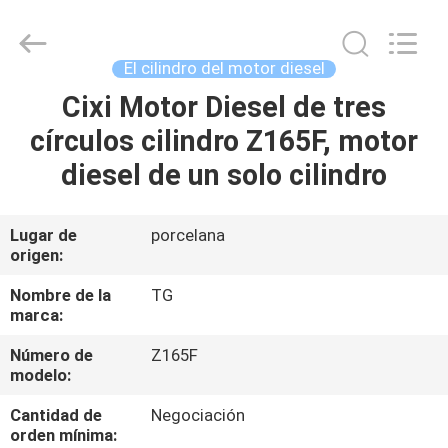
Daxie
Development
Tianshan
Cylinder
Block.,Ltd.
El cilindro del motor diesel
All
Rights
Reserved.
Cixi Motor Diesel de tres
HOGAR
Developed
by
círculos cilindro Z165F, motor
ECER
PRODUCTOS
diesel de un solo cilindro
SOBRE
Lugar de
porcelana
origen:
NOSOTROS
Nombre de la
TG
marca:
VIAJE
Número de
Z165F
DE
modelo:
LA
Cantidad de
Negociación
FÁBRICA
orden mínima: