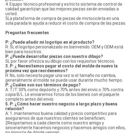
4. Equipo técnico profesional y estricto sistema de control de
calidad garantizan que las mejores piezas serán enviadas a
usted.
5La plataforma de compra de piezas de motocicleta en una
sola parada le ayuda a reducir el costo de compra de las piezas.
Preguntas frecuentes
P: ¿Puede añadir mi logotipo en el producto?
R: Sí, el logotipo personalizado es bienvenido. OEM y ODM está
bien para nosotros.
P: ¿Puede desarrollar piezas con nuestro dibujo?
Sí, por favor ofrezca su dibujo con los requisitos técnicos.
3. P: ¿ Necesitamos pagar el costo del molde de nuevo la
próxima vez que reordenemos?
R: No, solo necesita pagar una vez si el tamaño no cambia,
generalmente el molde se puede usar durante mucho tiempo.
P: ¿Cuáles son sus términos de pago?
A: T/T 30% como depósito y 70% antes del envío o 70% contra
copia B/L. Le enviaremos fotos de los bienes con el paquete
completo antes del envío
5. P: ¿Cómo hacer nuestro negocio a largo plazo y buena
relación?
A: 1. mantenemos buena calidad y precio competitivo para
asegurarnos de que nuestros clientes se beneficien;
2Respetamos a cada cliente como nuestro amigo y
sinceramente hacemos negocios y hacemos amigos con ellos,
no importa de dónde vengan.