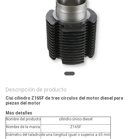
CITA
MAPA
DEL
SITIO
PRIVACY
POLICY
Descripción de producto
Cixi cilindro Z165F de tres círculos del motor diesel para
piezas del motor
Más detalles
Nombre del producto
cilindro único diesel
Nombre de la marca
Z165F
Diámetro del taladro
de una longitud igual o superior a 65 mm