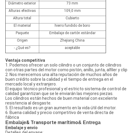
Diámetro exterior
73 mm
Alturas efectivas
109,0 mm
Altura total
Cubierto
El material
hierro fundido de boro
Paquete
Embalaje de cartón estándar
Origen
Zhejiang China
- ¿Qué es?
aceptable
Ventaja competitiva
1. Podemos ofrecer un solo cilindro o un conjunto de cilindros
con otras partes del motor como pistón, anillo, junta, alfiler y clip
2. Nos merecemos una alta reputación de muchos años de
buen crédito sobre la calidad y el tiempo de entrega en el
mercado local y extranjero.
El equipo técnico profesional y el estricto sistema de control de
calidad garantizan que se le enviarán las mejores piezas.
Los cilindros están hechos de buen material con excelente
resistencia al desgaste.
5. El resultado es un gran aumento en la vida útil del motor.
6. Buena calidad y precio competitivo de venta directa de
fábrica
Embalaje
& Transporte marítimo
& Entrega
Embalaje y envío
Detalles del envase: